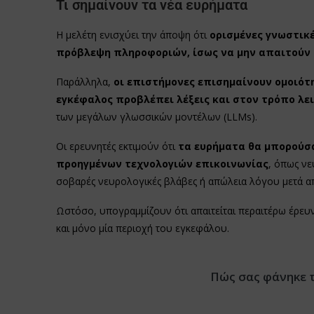
Τι σημαίνουν τα νέα ευρήματα
Η μελέτη ενισχύει την άποψη ότι
ορισμένες γνωστικέ
πρόβλεψη πληροφοριών, ίσως να μην απαιτούν 
Παράλληλα,
οι επιστήμονες επισημαίνουν ομοιότ
εγκέφαλος προβλέπει λέξεις και στον τρόπο λ
των μεγάλων γλωσσικών μοντέλων (LLMs).
Οι ερευνητές εκτιμούν ότι
τα ευρήματα θα μπορούσ
προηγμένων τεχνολογιών επικοινωνίας
, όπως νε
σοβαρές νευρολογικές βλάβες ή απώλεια λόγου μετά α
Ωστόσο, υπογραμμίζουν ότι απαιτείται περαιτέρω έρευ
και μόνο μία περιοχή του εγκεφάλου.
Πώς σας φάνηκε 