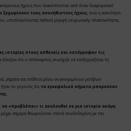
βανόμενους ήχους που διακόπτονταν από έναν διαφορετικό
 ξεχωρίσουν τους ασυνήθιστους ήχους
, ενώ η ικανότητα
νου, υποδεικνύοντας πιθανή μορφή νευρωνικής πλαστικότητας
ς ιστορίες στους ασθενείς και κατέγραψαν τις
έδειξαν ότι ο ιππόκαμπος συνέχιζε να επεξεργάζεται τη
ά, ρήματα και επίθετα μέσω συγκεκριμένων μοτίβων
ήταν το γεγονός ότι
τα εγκεφαλικά σήματα μπορούσαν
ης.
να «προβλέπει» τι ακολουθεί σε μια ιστορία ακόμη
υ μέχρι σήμερα θεωρούνταν στενά συνδεδεμένη με την