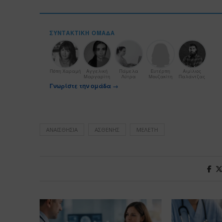
ΣΥΝΤΑΚΤΙΚΉ ΟΜΆΔΑ
Πόπη Χαραμή
Αγγελική
Πάμελα
Ευτέρπη
Αιμίλιος
Μαργαρίτη
Λύτρα
Μουζακίτη
Παλάντζας
Γνωρίστε την ομάδα →
ΑΝΑΙΣΘΗΣΊΑ
ΑΣΘΕΝΉΣ
ΜΕΛΈΤΗ