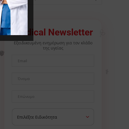
🩺
Medical Newsletter
Εξειδικευμένη ενημέρωση για τον κλάδο
της υγείας
🫀
⚕️