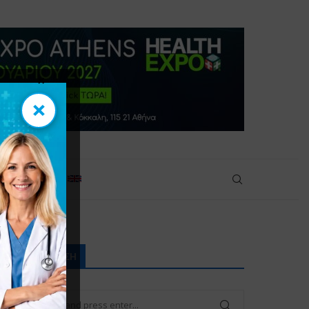
×
×
πικοινωνία
ΑΝΑΖΉΤΗΣΗ