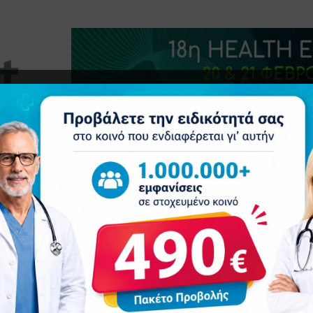
τητα
Δελτία Τύπου
Προβολή Ιατρού
Συνέδρια
Ε
 εγκέφαλο των ασθενών όσο βρίσκονται υπό αναισθησία