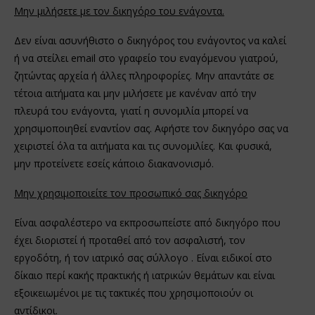
Μην μιλήσετε με τον δικηγόρο του ενάγοντα.
Δεν είναι ασυνήθιστο ο δικηγόρος του ενάγοντος να καλεί
ή να στείλει email στο γραφείο του εναγόμενου γιατρού,
ζητώντας αρχεία ή άλλες πληροφορίες. Μην απαντάτε σε
τέτοια αιτήματα και μην μιλήσετε με κανέναν από την
πλευρά του ενάγοντα, γιατί η συνομιλία μπορεί να
χρησιμοποιηθεί εναντίον σας. Αφήστε τον δικηγόρο σας να
χειριστεί όλα τα αιτήματα και τις συνομιλίες. Και φυσικά,
μην προτείνετε εσείς κάποιο διακανονισμό.
Μην χρησιμοποιείτε τον προσωπικό σας δικηγόρο
Είναι ασφαλέστερο να εκπροσωπείστε από δικηγόρο που
έχει διοριστεί ή προταθεί από τον ασφαλιστή, τον
εργοδότη, ή τον ιατρικό σας σύλλογο . Είναι ειδικοί στο
δίκαιο περί κακής πρακτικής ή ιατρικών θεμάτων και είναι
εξοικειωμένοι με τις τακτικές που χρησιμοποιούν οι
αντίδικοι.