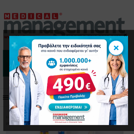
×
×
Home
Το Επάγγελμα
Τι να κάνετε σε περίπτωση
μήνυσης για αθέμιτη πρακτική