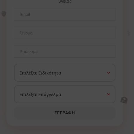
υγείας
🫀
⚕️
🏥
ΕΓΓΡΑΦΉ