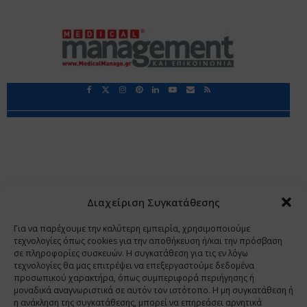
Περιορισμοί Ευθύνης
Προστασία Προσωπικών Δεδομένων
Επικοινωνία
Ποιοι Είμαστε
Ποιοι μας Εμπιστεύονται
Δεδομένα Προσωπικού Χαρακτήρα
Application
Διαχείριση Συγκατάθεσης
Copyright 2009 - 2026
©
Χαραμή Α.Ε.
Για να παρέχουμε την καλύτερη εμπειρία, χρησιμοποιούμε
τεχνολογίες όπως cookies για την αποθήκευση ή/και την πρόσβαση
σε πληροφορίες συσκευών. Η συγκατάθεση για τις εν λόγω
τεχνολογίες θα μας επιτρέψει να επεξεργαστούμε δεδομένα
www.PharmaManage.gr
•
www.HealthExpo.gr
•
www.YO.gr
προσωπικού χαρακτήρα, όπως συμπεριφορά περιήγησης ή
μοναδικά αναγνωριστικά σε αυτόν τον ιστότοπο. Η μη συγκατάθεση ή
•
www.GreekShares.com
•
www.eLearning-
η ανάκληση της συγκατάθεσης, μπορεί να επηρεάσει αρνητικά
PharmaManage.gr
•
www.Charami-SA.gr