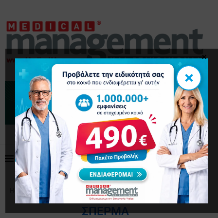
×
×
Home
Tags
Posts tagged with "σπέρμα"
ΣΠΈΡΜΑ