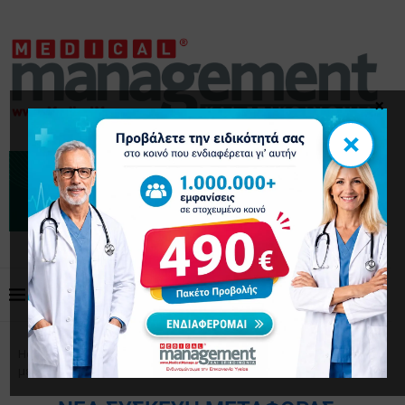
×
×
Home
Tags
Posts tagged with "νέα συσκευή
μεταφοράς καρδιάς"