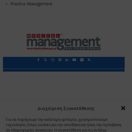
Practice Management
Περιορισμοί Ευθύνης
Προστασία Προσωπικών Δεδομένων
Επικοινωνία
Ποιοι Είμαστε
Ποιοι μας Εμπιστεύονται
Δεδομένα Προσωπικού Χαρακτήρα
Application
Διαχείριση Συγκατάθεσης
Copyright 2009 - 2026
©
Χαραμή Α.Ε.
Για να παρέχουμε την καλύτερη εμπειρία, χρησιμοποιούμε
τεχνολογίες όπως cookies για την αποθήκευση ή/και την πρόσβαση
σε πληροφορίες συσκευών. Η συγκατάθεση για τις εν λόγω