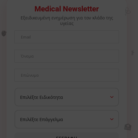
Medical Newsletter
🩺
Εξειδικευμένη ενημέρωση για τον κλάδο της
υγείας
🫀
⚕️
🏥