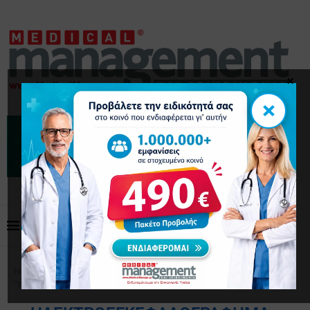
×
×
Home
Tags
Posts tagged with
"ηλεκτροεγκεφαλογράφημα"