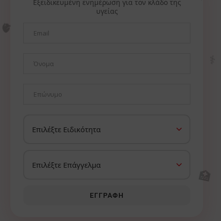
Εξειδικευμένη ενημέρωση για τον κλάδο της
υγείας
🫀
⚕️
🏥
ΕΓΓΡΑΦΉ