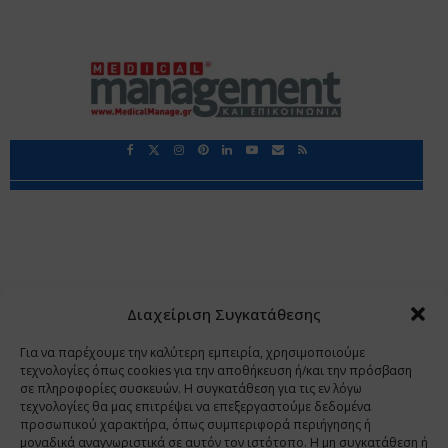
Περιορισμοί Ευθύνης
Προστασία Προσωπικών Δεδομένων
Επικοινωνία
Ποιοι Είμαστε
Ποιοι μας Εμπιστεύονται
Δεδομένα Προσωπικού Χαρακτήρα
Application
Διαχείριση Συγκατάθεσης
Copyright 2009 - 2026
©
Χαραμή Α.Ε.
Για να παρέχουμε την καλύτερη εμπειρία, χρησιμοποιούμε
τεχνολογίες όπως cookies για την αποθήκευση ή/και την πρόσβαση
σε πληροφορίες συσκευών. Η συγκατάθεση για τις εν λόγω
τεχνολογίες θα μας επιτρέψει να επεξεργαστούμε δεδομένα
www.PharmaManage.gr
•
www.HealthExpo.gr
•
www.YO.gr
προσωπικού χαρακτήρα, όπως συμπεριφορά περιήγησης ή
μοναδικά αναγνωριστικά σε αυτόν τον ιστότοπο. Η μη συγκατάθεση ή
•
www.GreekShares.com
•
www.eLearning-