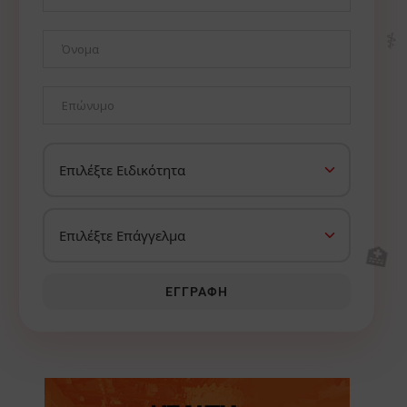
⚕️
🏥
ΕΓΓΡΑΦΉ