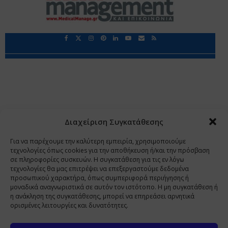
Περιορισμοί Ευθύνης
Προστασία Προσωπικών Δεδομένων
Επικοινωνία
Ποιοι Είμαστε
Ποιοι μας Εμπιστεύονται
Δεδομένα Προσωπικού Χαρακτήρα
Application
Διαχείριση Συγκατάθεσης
Copyright 2009 - 2026
©
Χαραμή Α.Ε.
Για να παρέχουμε την καλύτερη εμπειρία, χρησιμοποιούμε
τεχνολογίες όπως cookies για την αποθήκευση ή/και την πρόσβαση
σε πληροφορίες συσκευών. Η συγκατάθεση για τις εν λόγω
τεχνολογίες θα μας επιτρέψει να επεξεργαστούμε δεδομένα
www.PharmaManage.gr
•
www.HealthExpo.gr
•
www.YO.gr
προσωπικού χαρακτήρα, όπως συμπεριφορά περιήγησης ή
μοναδικά αναγνωριστικά σε αυτόν τον ιστότοπο. Η μη συγκατάθεση ή
•
www.GreekShares.com
•
www.eLearning-
η ανάκληση της συγκατάθεσης, μπορεί να επηρεάσει αρνητικά
PharmaManage.gr
•
www.Charami-SA.gr
ορισμένες λειτουργίες και δυνατότητες.
Η ιστοσελίδα www.MedicalManage.gr απευθύνεται σε