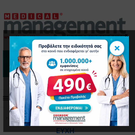
×
×
Home
Tags
Posts tagged with "ευχή"
ΕΥΧΉ