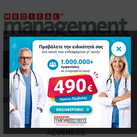
×
×
Home
Tags
Posts tagged with "ασθένειες"
ΑΣΘΈΝΕΙΕΣ