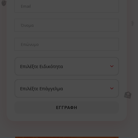
🫀
⚕️
🏥
ΕΓΓΡΑΦΉ