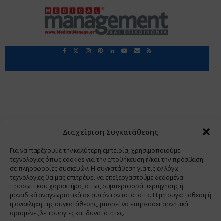
Περιορισμοί Ευθύνης
Προστασία Προσωπικών Δεδομένων
Επικοινωνία
Ποιοι Είμαστε
Ποιοι μας Εμπιστεύονται
Δεδομένα Προσωπικού Χαρακτήρα
Application
Διαχείριση Συγκατάθεσης
Copyright 2009 - 2026
©
Χαραμή Α.Ε.
Για να παρέχουμε την καλύτερη εμπειρία, χρησιμοποιούμε
τεχνολογίες όπως cookies για την αποθήκευση ή/και την πρόσβαση
σε πληροφορίες συσκευών. Η συγκατάθεση για τις εν λόγω
τεχνολογίες θα μας επιτρέψει να επεξεργαστούμε δεδομένα
www.PharmaManage.gr
•
www.HealthExpo.gr
•
www.YO.gr
προσωπικού χαρακτήρα, όπως συμπεριφορά περιήγησης ή
μοναδικά αναγνωριστικά σε αυτόν τον ιστότοπο. Η μη συγκατάθεση ή
•
www.GreekShares.com
•
www.eLearning-
η ανάκληση της συγκατάθεσης, μπορεί να επηρεάσει αρνητικά
PharmaManage.gr
•
www.Charami-SA.gr
ορισμένες λειτουργίες και δυνατότητες.