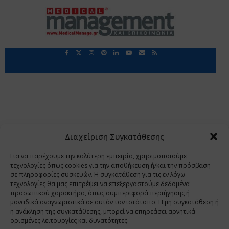
Περιορισμοί Ευθύνης
Προστασία Προσωπικών Δεδομένων
Επικοινωνία
Ποιοι Είμαστε
Ποιοι μας Εμπιστεύονται
Δεδομένα Προσωπικού Χαρακτήρα
Application
Διαχείριση Συγκατάθεσης
Copyright 2009 - 2026
©
Χαραμή Α.Ε.
Για να παρέχουμε την καλύτερη εμπειρία, χρησιμοποιούμε
τεχνολογίες όπως cookies για την αποθήκευση ή/και την πρόσβαση
σε πληροφορίες συσκευών. Η συγκατάθεση για τις εν λόγω
τεχνολογίες θα μας επιτρέψει να επεξεργαστούμε δεδομένα
www.PharmaManage.gr
•
www.HealthExpo.gr
•
www.YO.gr
προσωπικού χαρακτήρα, όπως συμπεριφορά περιήγησης ή
μοναδικά αναγνωριστικά σε αυτόν τον ιστότοπο. Η μη συγκατάθεση ή
•
www.GreekShares.com
•
www.eLearning-
η ανάκληση της συγκατάθεσης, μπορεί να επηρεάσει αρνητικά
PharmaManage.gr
•
www.Charami-SA.gr
ορισμένες λειτουργίες και δυνατότητες.