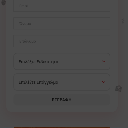
🫀
⚕️
🏥
ΕΓΓΡΑΦΉ