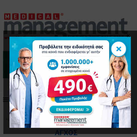
×
×
Home
Tags
Posts tagged with "άγχος"
ΆΓΧΟΣ