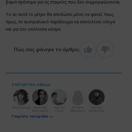
βαριά πρόστιμα για τις εταιρείες που δεν συμμορφώνονται.
Το αν αυτό το μέτρο θα αποδώσει μένει να φανεί. Ίσως,
όμως, το αυστραλιανό παράδειγμα να αποτελέσει οδηγό
και για τον υπόλοιπο κόσμο.
Πώς σας φάνηκε το άρθρο;
ΣΥΝΤΑΚΤΙΚΉ ΟΜΆΔΑ
Πόπη Χαραμή
Αγγελική
Πάμελα
Ευτέρπη
Αιμίλιος
Μαργαρίτη
Λύτρα
Μουζακίτη
Παλάντζας
Γνωρίστε την ομάδα →