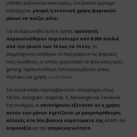
(ADHD)
αυξάνονται παγκοσμίως, ένα βασικό ερώτημα
επανέρχεται:
μπορεί η εντατική χρήση ψηφιακών
μέσων να παίζει ρόλο;
Για να διερευνηθεί αυτή η σχέση,
ερευνητές
παρακολούθησαν περισσότερα από 8.000 παιδιά
από την ηλικία των 10 έως τα 14 έτη.
Οι
συμμετέχοντες κλήθηκαν να περιγράψουν τις ψηφιακές
τους συνήθειες, οι οποίες χωρίστηκαν σε τρεις κατηγορίες:
gaming, παρακολούθηση τηλεόρασης/βίντεο (όπως
YouTube) και χρήση
social media
.
Στα social media περιλαμβάνονταν πλατφόρμες όπως
TikTok, Instagram, Snapchat, X, Messenger και Facebook.
Στη συνέχεια, οι
επιστήμονες εξέτασαν αν η χρήση
αυτών των μέσων σχετίζεται με μακροπρόθεσμες
αλλαγές στα δύο βασικά συμπτώματα της
ADHD
:
την
απροσεξία
και την
υπερκινητικότητα
.