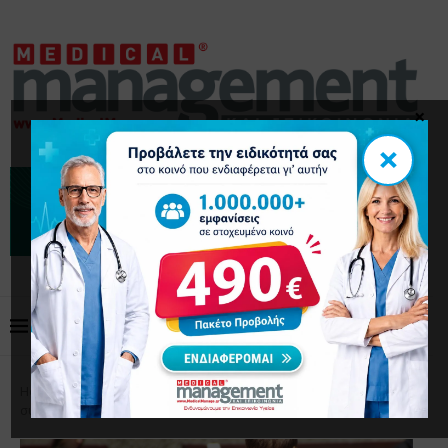
×
×
Home
Επιστημονικά Άρθρα
Τα social media
συνδέονται με την έλλειψη προσοχής στους εφήβους