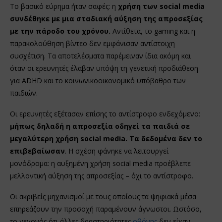
Το βασικό εύρημα ήταν σαφές: η
χρήση των social media
συνδέθηκε με μια σταδιακή αύξηση της απροσεξίας
με την πάροδο του χρόνου.
Αντίθετα, το gaming και η
παρακολούθηση βίντεο δεν εμφάνισαν αντίστοιχη
συσχέτιση. Τα αποτελέσματα παρέμειναν ίδια ακόμη και
όταν οι ερευνητές έλαβαν υπόψη τη γενετική προδιάθεση
για ADHD και το κοινωνικοοικονομικό υπόβαθρο των
παιδιών.
Οι ερευνητές εξέτασαν επίσης το αντίστροφο ενδεχόμενο:
μήπως δηλαδή η απροσεξία οδηγεί τα παιδιά σε
μεγαλύτερη χρήση social media. Τα δεδομένα δεν το
επιβεβαίωσαν
. Η σχέση φάνηκε να λειτουργεί
μονόδρομα: η αυξημένη χρήση social media προέβλεπε
μελλοντική αύξηση της απροσεξίας – όχι το αντίστροφο.
Οι ακριβείς μηχανισμοί με τους οποίους τα ψηφιακά μέσα
επηρεάζουν την προσοχή παραμένουν άγνωστοι. Ωστόσο,
το γεγονός ότι άλλες δραστηριότητες
οθόνης
δεν είχαν