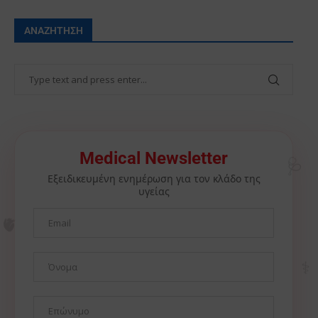
ΑΝΑΖΉΤΗΣΗ
🩺
Medical Newsletter
Εξειδικευμένη ενημέρωση για τον κλάδο της
υγείας
🫀
⚕️