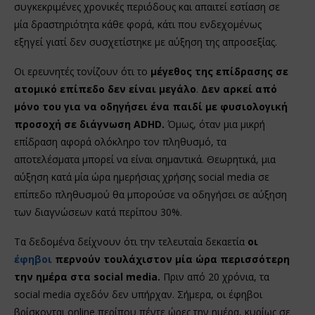
συγκεκριμένες χρονικές περιόδους και απαιτεί εστίαση σε
μία δραστηριότητα κάθε φορά, κάτι που ενδεχομένως
εξηγεί γιατί δεν συσχετίστηκε με αύξηση της απροσεξίας.
Οι ερευνητές τονίζουν ότι το
μέγεθος της επίδρασης σε
ατομικό επίπεδο δεν είναι μεγάλο
.
Δεν αρκεί από
μόνο του για να οδηγήσει ένα παιδί με φυσιολογική
προσοχή σε διάγνωση ADHD.
Όμως, όταν μια μικρή
επίδραση αφορά ολόκληρο τον πληθυσμό, τα
αποτελέσματα μπορεί να είναι σημαντικά. Θεωρητικά, μια
αύξηση κατά μία ώρα ημερήσιας χρήσης social media σε
επίπεδο πληθυσμού θα μπορούσε να οδηγήσει σε αύξηση
των διαγνώσεων κατά περίπου 30%.
Τα δεδομένα δείχνουν ότι την τελευταία δεκαετία
οι
έφηβοι
περνούν τουλάχιστον μία ώρα περισσότερη
την ημέρα στα social media.
Πριν από 20 χρόνια, τα
social media σχεδόν δεν υπήρχαν. Σήμερα, οι έφηβοι
βρίσκονται online περίπου πέντε ώρες την ημέρα, κυρίως σε