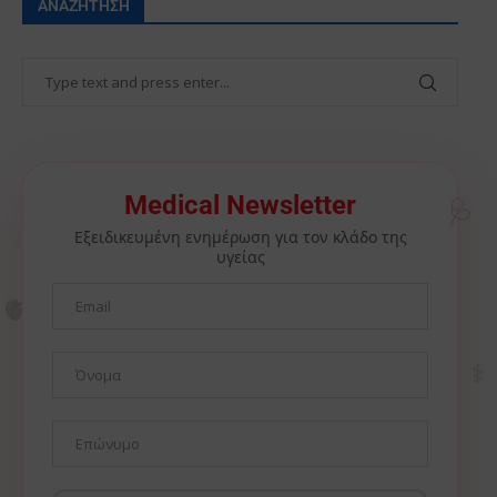
ΑΝΑΖΉΤΗΣΗ
🩺
Medical Newsletter
Εξειδικευμένη ενημέρωση για τον κλάδο της
υγείας
🫀
⚕️