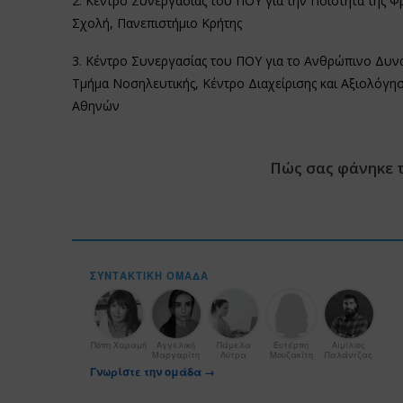
2. Κέντρο Συνεργασίας του ΠΟΥ για την Ποιότητα της Φρο
Σχολή, Πανεπιστήμιο Κρήτης
3. Κέντρο Συνεργασίας του ΠΟΥ για το Ανθρώπινο Δυναμι
Τμήμα Νοσηλευτικής, Κέντρο Διαχείρισης και Αξιολόγησ
Αθηνών
Πώς σας φάνηκε 
ΣΥΝΤΑΚΤΙΚΉ ΟΜΆΔΑ
Πόπη Χαραμή
Αγγελική
Πάμελα
Ευτέρπη
Αιμίλιος
Μαργαρίτη
Λύτρα
Μουζακίτη
Παλάντζας
Γνωρίστε την ομάδα →