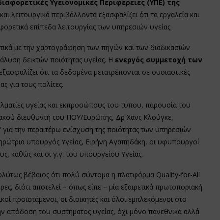
διαφορετικές Υγειονομικές Περιφέρειες (ΥΠΕ) της
ι λειτουργικά περιβάλλοντα εξασφαλίζει ότι τα εργαλεία και
φορετικά επίπεδα λειτουργίας των υπηρεσιών υγείας.
τικά με την χαρτογράφηση των πηγών και των διαδικασιών
άλυση δεικτών ποιότητας υγείας. Η
ενεργός συμμετοχή των
εξασφαλίζει ότι τα δεδομένα μετατρέπονται σε ουσιαστικές
ς για τους πολίτες.
ματίες υγείας και εκπροσώπους του τύπου, παρουσία του
ειακού διευθυντή του ΠΟΥ/Ευρώπης, Δρ Χανς Κλούγκε,
 για την περαιτέρω ενίσχυση της ποιότητας των υπηρεσιών
ηρώτρια υπουργός Υγείας, Ειρήνη Αγαπηδάκη, οι υφυπουργοί
, καθώς και οι γ.γ. του υπουργείου Υγείας.
λύτως βέβαιος ότι πολύ σύντομα η πλατφόρμα Quality-for-All
ρες, διότι αποτελεί – όπως είπε – μία εξαιρετικά πρωτοποριακή
οί προϊστάμενοι, οι διοικητές και όλοι εμπλεκόμενοι στο
ην απόδοση του συστήματος υγείας, όχι μόνο πανεθνικά αλλά