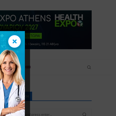
×
×
πικοινωνία
ΑΝΑΖΉΤΗΣΗ