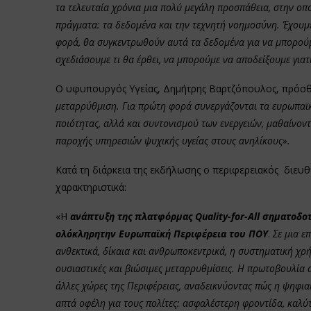
τα τελευταία χρόνια μια πολύ μεγάλη προσπάθεια, στην οπ
πράγματα: τα δεδομένα και την τεχνητή νοημοσύνη. Έχουμε
φορά, θα συγκεντρωθούν αυτά τα δεδομένα για να μπορούμ
σχεδιάσουμε τι θα έρθει, να μπορούμε να αποδείξουμε για
Ο υφυπουργός Υγείας, Δημήτρης Βαρτζόπουλος, πρόσθ
μεταρρύθμιση. Για πρώτη φορά συνεργάζονται τα ευρωπαϊκ
ποιότητας, αλλά και συντονισμού των ενεργειών, μαθαίνοντ
παροχής υπηρεσιών ψυχικής υγείας στους ανηλίκους».
Κατά τη διάρκεια της εκδήλωσης ο περιφερειακός διευ
χαρακτηριστικά:
«Η
ανάπτυξη της πλατφόρμας Quality-for-All σηματοδοτε
ολόκληρητην Ευρωπαϊκή Περιφέρεια του ΠΟΥ
.
Σε μια ε
ανθεκτικά, δίκαια και ανθρωποκεντρικά, η συστηματική χ
ουσιαστικές και βιώσιμες μεταρρυθμίσεις. Η πρωτοβουλία 
άλλες χώρες της Περιφέρειας, αναδεικνύοντας πώς η ψηφια
απτά οφέλη για τους πολίτες: ασφαλέστερη φροντίδα, καλύ