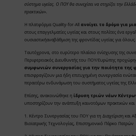
σύστημα υγείας. Ο ΠΟΥ θα συνεχίσει να στηρίζει την Ελλ
πρακτικών».
Η πλατφόρμα Quality-for-All
ανοίγει το δρόμο για μ
στους επαγγελματίες υγείας και στους πολίτες ένα εργ
ουσιαστικήαναβάθμιση της φροντίδας υγείας για όλους
Ταυτόχρονα, στο ευρύτερο πλαίσιο ενίσχυσης της συνε
Περιφερειακός Διευθυντής του ΠΟΥ/Ευρώπης προχώρησ
συμφωνιών συνεργασίας για την ποιότητα της φ
επισφραγίζουν μια ήδη επιτυχημένη συνεργασία ενώταυ
περαιτέρω ενδυνάμωση του συστήματος υγείας της Ελλ
Επίσης, ανακοινώθηκε η
ίδρυση τριών νέων Κέντρω
υποστηρίζουν την ανάπτυξη καινοτόμων πρακτικών και 
1. Κέντρο Συνεργασίας του ΠΟΥ για τη Διαχείριση και 
Βιοϊατρικής Τεχνολογίας, Επιστημονικό Πάρκο Πατρών