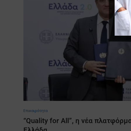
Επικαιρότητα
“Quality for All”, η νέα πλατφόρμ
Ελλάδα