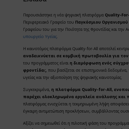
Παρουσιάστηκε η νέα ψηφιακή πλατφόρμα
Quality-For-
Περιφερειακό Γραφείο του
Παγκόσμιου Οργανισμού 
Γραφείου του για την Ποιότητα της Φροντίδας και την 
υπουργείο Υγείας
.
Η καινοτόμος πλατφόρμα Quality-for-All αποτελεί κεντ
αναδεικνύεται σε κομβική πρωτοβουλία για τον
του προγράμματος είναι
η διαμόρφωση ενός σύγχρο
φροντίδα
ς, που βασίζεται σε επιστημονικά δεδομένα
υγείας και την αξιοποίηση της ψηφιακής καινοτομίας.
Συγκεκριμένα,
η πλατφόρμα Quality-for-All, ενοπ
παρέχει ολοκληρωμένα εργαλεία ανάλυσης και 
πλατφόρμας ενισχύεται η τεκμηριωμένη λήψη αποφάσεω
έγκαιρη αντιμετώπιση προκλήσεων, συμβάλλοντας ουσ
Αξίζει να σημειωθεί ότι η πιλοτική φάση του προγράμμ