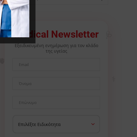
🩺
Medical Newsletter
Εξειδικευμένη ενημέρωση για τον κλάδο
της υγείας
🫀
⚕️