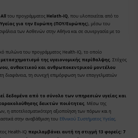
All
του προγράμματος
Helath-IQ
, που υλοποιείται από το
Υγείας για την Ευρώπη (ΠΟΥ/Ευρώπης
), μέσω του
Ασφάλεια των Ασθενών στην Αθήνα και σε συνεργασία με το
ρικό πυλώνα του προγράμματος Health-IQ, το οποίο
 μετασχηματισμό της υγειονομικής περίθαλψης
. Στόχος
νου, ανθεκτικού και ανθρωποκεντρικού μοντέλου
, τη διαφάνεια, τη συνεχή επιμόρφωση των επαγγελματιών
οιεί δεδομένα από το σύνολο των υπηρεσιών υγείας και
παρακολούθησης δεικτών ποιότητας
. Μέσω της
ν, η αποτελεσματικότερη αξιοποίηση των πόρων και η
ιαστικά στην αναβάθμιση του
Εθνικού Συστήματος Υγείας
.
ατος Health-IQ
περιλαμβάνει αυτή τη στιγμή 13 φορείς: 7