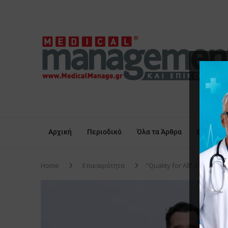
Αρχική
Περιοδικό
Όλα τα Άρθρα
Επικαιρό
Home
Επικαιρότητα
“Quality for All”, η νέα π