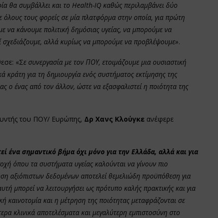
οία θα συμβάλλει και το Health-IQ καθώς περιλαμβάνει δύο
 όλους τους φορείς σε μία πλατφόρμα στην οποία, για πρώτη
ε να κάνουμε πολιτική δημόσιας υγείας, να μπορούμε να
τί σχεδιάζουμε, αλλά κυρίως να μπορούμε να προβλέψουμε»
.
εσε: «Σ
ε συνεργασία με τον ΠΟΥ, ετοιμάζουμε μια ουσιαστική
ά κράτη για τη δημιουργία ενός συστήματος εκτίμησης της
ας ο ένας από τον άλλον, ώστε να εξασφαλιστεί η ποιότητα της
θυντής του ΠΟΥ/ Ευρώπης,
Δρ Χανς Κλούγκε
ανέφερε
ί ένα σημαντικό βήμα όχι μόνο για την Ελλάδα, αλλά και για
ποχή όπου τα συστήματα υγείας καλούνται να γίνουν πιο
ρήση αξιόπιστων δεδομένων αποτελεί θεμελιώδη προϋπόθεση για
αυτή μπορεί να λειτουργήσει ως πρότυπο καλής πρακτικής και για
κή καινοτομία και η μέτρηση της ποιότητας μεταφράζονται σε
τερα κλινικά αποτελέσματα και μεγαλύτερη εμπιστοσύνη στο