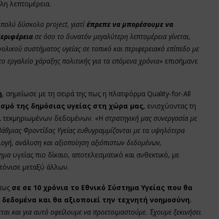
λη λεπτομέρεια.
πολύ δύσκολο project, γιατί
έπρεπε να μπορέσουμε να
Περιφέρεια
σε όσο το δυνατόν μεγαλύτερη λεπτομέρεια γίνεται,
λικού συστήματος υγείας σε τοπικό και περιφερειακό επίπεδο με
το εργαλείο χάραξης πολιτικής για τα επόμενα χρόνια
» επισήμανε
η
, σημείωσε με τη σειρά της πως η πλατφόρμα Quality-for-All
σμό της δημόσιας υγείας στη χώρα μας
, ενισχύοντας τη
ι τεκμηριωμένων δεδομένων. «Η
στρατηγική μας συνεργασία με
βάθμιας Φροντίδας Υγείας ευθυγραμμίζονται με τα υψηλότερα
ογή, ανάλυση και αξιοποίηση αξιόπιστων δεδομένων,
τημα
υγείας πιο δίκαιο, αποτελεσματικό και ανθεκτικό, με
τόνισε μεταξύ άλλων.
 πως
σε σε 10 χρόνια το Εθνικό Σύστημα Υγείας που θα
 δεδομένα και θα αξιοποιεί την τεχνητή νοημοσύνη.
χεται και για αυτό οφείλουμε να προετοιμαστούμε. Έχουμε ξεκινήσει