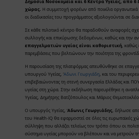
Δημόσια Νοσοκομεία και 6 Κέντρα Υγείας, από 6 
χώρας.
Η συμμετοχή φορέων από ποικίλα οργανωτικά κα
οι διαδικασίες του προγράμματος αξιολογούνται σε δια
Σε κάθε πιλοτικό κέντρο θα παραδοθούν αναφορές σχε
συλλογής και επικύρωσης δεδομένων, καθώς και την αν
επαγγελματιών υγείας είναι καθοριστική
, καθώς 
παρεμβάσεις που βελτιώνουν την ποιότητα της φροντίδα
Η παρουσίαση της πλατφόρμας απευθύνθηκε σε επαγγελ
υπουργού Υγείας, ‘
Αδωνι Γεωργιάδη
, και του περιφερ
επιβεβαιώνοντας τη στενή συνεργασία Ελλάδας και ΠΟΥ
υγείας στη χώρα. Στην εκδήλωση παρευρέθηκε η αναπλ
Υγείας, Δημήτρης Βατζόπουλος και Μάριος Θεμιστοκλέους
Ο υπουργός Υγείας, ‘
Αδωνις Γεωργιάδης
, δήλωσε απο
του Health-IQ θα εφαρμοστεί σε όλες τις ευρωπαϊκές χώ
σύλληψη που αλλάζει τελείως τον τρόπο όπου οι πολιτικ
σύστημα υγείας μπορούν να βλέπουν και να μετρούν τ