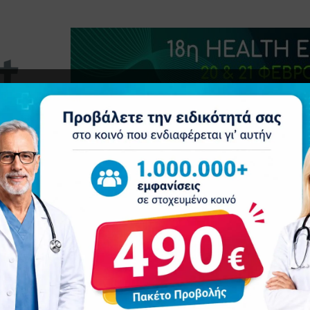
τητα
Δελτία Τύπου
Προβολή Ιατρού
Συνέδρια
Ε
λατφόρμα για τις υπηρεσίες υγείας στην Ελλάδα