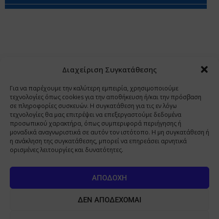
Περιορισμοί Ευθύνης
Προστασία Προσωπικών Δεδομένων
Επικοινωνία
Ποιοι Είμαστε
Ποιοι μας Εμπιστεύονται
Δεδομένα Προσωπικού Χαρακτήρα
Application
Διαχείριση Συγκατάθεσης
Copyright 2009 - 2026
©
Χαραμή Α.Ε.
Για να παρέχουμε την καλύτερη εμπειρία, χρησιμοποιούμε
τεχνολογίες όπως cookies για την αποθήκευση ή/και την πρόσβαση
σε πληροφορίες συσκευών. Η συγκατάθεση για τις εν λόγω
τεχνολογίες θα μας επιτρέψει να επεξεργαστούμε δεδομένα
www.PharmaManage.gr
•
www.HealthExpo.gr
•
www.YO.gr
προσωπικού χαρακτήρα, όπως συμπεριφορά περιήγησης ή
μοναδικά αναγνωριστικά σε αυτόν τον ιστότοπο. Η μη συγκατάθεση ή
•
www.GreekShares.com
•
www.eLearning-
η ανάκληση της συγκατάθεσης, μπορεί να επηρεάσει αρνητικά
PharmaManage.gr
•
www.Charami-SA.gr
ορισμένες λειτουργίες και δυνατότητες.
Η ιστοσελίδα www.MedicalManage.gr απευθύνεται σε
Επαγγελματίες Υγείας.
Με την παραμονή σας σε αυτή δηλώνετε,
ΑΠΟΔΟΧΉ
με ατομική σας ευθύνη και γνωρίζοντας τις κυρώσεις που
προβλέπονται από τις διατάξεις της παραγράφου 6 του άρθρου 22 του
ΔΕΝ ΑΠΟΔΈΧΟΜΑΙ
νόμου 1599/1986, ότι είστε Επαγγελματίας Υγείας.