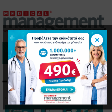
×
×
Home
Μάρκετινγκ
Content Marketing