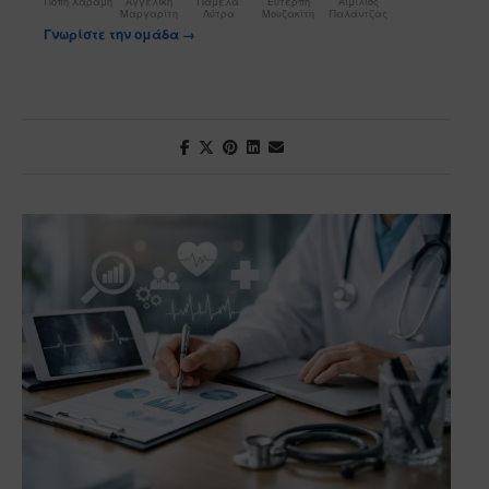
Πόπη Χαραμή
Αγγελική
Πάμελα
Ευτέρπη
Αιμίλιος
Μαργαρίτη
Λύτρα
Μουζακίτη
Παλάντζας
Γνωρίστε την ομάδα →