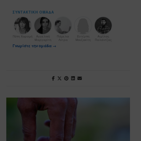
ΣΥΝΤΑΚΤΙΚΉ ΟΜΆΔΑ
Πόπη Χαραμή
Αγγελική
Πάμελα
Ευτέρπη
Αιμίλιος
Μαργαρίτη
Λύτρα
Μουζακίτη
Παλάντζας
Γνωρίστε την ομάδα →