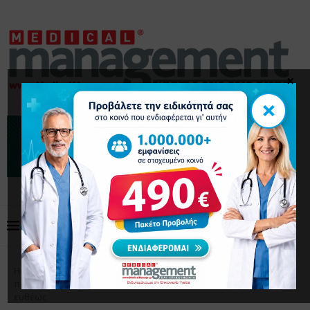
×
×
Home
Επικαιρότητα
PhARMA Innovation: Η
πρόσβαση των ασθενών σε καινοτόμες θεραπείες απειλείται
ευθέως