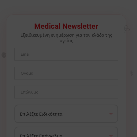
🩺
Medical Newsletter
Εξειδικευμένη ενημέρωση για τον κλάδο της
υγείας
🫀
⚕️