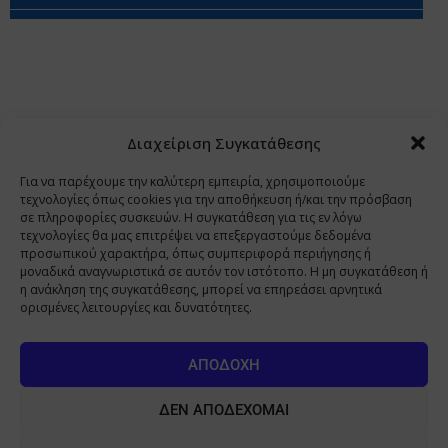
Περιορισμοί Ευθύνης
Προστασία Προσωπικών Δεδομένων
Επικοινωνία
Ποιοι Είμαστε
Ποιοι μας Εμπιστεύονται
Δεδομένα Προσωπικού Χαρακτήρα
Application
Διαχείριση Συγκατάθεσης
Copyright 2009 - 2026
©
Χαραμή Α.Ε.
Για να παρέχουμε την καλύτερη εμπειρία, χρησιμοποιούμε
τεχνολογίες όπως cookies για την αποθήκευση ή/και την πρόσβαση
σε πληροφορίες συσκευών. Η συγκατάθεση για τις εν λόγω
τεχνολογίες θα μας επιτρέψει να επεξεργαστούμε δεδομένα
www.PharmaManage.gr
•
www.HealthExpo.gr
•
www.YO.gr
προσωπικού χαρακτήρα, όπως συμπεριφορά περιήγησης ή
μοναδικά αναγνωριστικά σε αυτόν τον ιστότοπο. Η μη συγκατάθεση ή
•
www.GreekShares.com
•
www.eLearning-
η ανάκληση της συγκατάθεσης, μπορεί να επηρεάσει αρνητικά
PharmaManage.gr
•
www.Charami-SA.gr
ορισμένες λειτουργίες και δυνατότητες.
Η ιστοσελίδα www.MedicalManage.gr απευθύνεται σε
Επαγγελματίες Υγείας.
Με την παραμονή σας σε αυτή δηλώνετε,
ΑΠΟΔΟΧΉ
με ατομική σας ευθύνη και γνωρίζοντας τις κυρώσεις που
προβλέπονται από τις διατάξεις της παραγράφου 6 του άρθρου 22 του
ΔΕΝ ΑΠΟΔΈΧΟΜΑΙ
νόμου 1599/1986, ότι είστε Επαγγελματίας Υγείας.