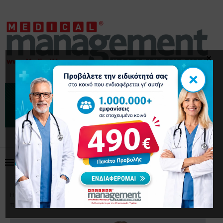
×
×
Home
Επιστημονικά Άρθρα
Παχυσαρκία: Η
προεφηβική συνήθεια που αυξάνει τον κίνδυνο