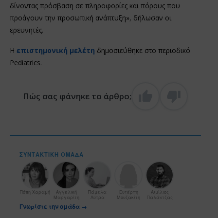
δίνοντας πρόσβαση σε πληροφορίες και πόρους που
προάγουν την προσωπική ανάπτυξη», δήλωσαν οι
ερευνητές.
Η
επιστημονική μελέτη
δημοσιεύθηκε στο περιοδικό
Pediatrics.
Πώς σας φάνηκε το άρθρο;
ΣΥΝΤΑΚΤΙΚΉ ΟΜΆΔΑ
Πόπη Χαραμή
Αγγελική
Πάμελα
Ευτέρπη
Αιμίλιος
Μαργαρίτη
Λύτρα
Μουζακίτη
Παλάντζας
Γνωρίστε την ομάδα →