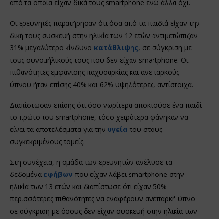
από τα οποία είχαν δικά τους smartphone ενώ άλλα όχι.
Οι ερευνητές παρατήρησαν ότι όσα από τα παιδιά είχαν την
δική τους συσκευή στην ηλικία των 12 ετών αντιμετώπιζαν
31% μεγαλύτερο κίνδυνο
κατάθλιψης
, σε σύγκριση με
τους συνομήλικούς τους που δεν είχαν smartphone. Οι
πιθανότητες εμφάνισης παχυσαρκίας και ανεπαρκούς
ύπνου ήταν επίσης 40% και 62% υψηλότερες, αντίστοιχα.
Διαπίστωσαν επίσης ότι όσο νωρίτερα αποκτούσε ένα παιδί
το πρώτο του smartphone, τόσο χειρότερα φάνηκαν να
είναι τα αποτελέσματα για την
υγεία
του στους
συγκεκριμένους τομείς.
Στη συνέχεια, η ομάδα των ερευνητών ανέλυσε τα
δεδομένα
εφήβων
που είχαν λάβει smartphone στην
ηλικία των 13 ετών και διαπίστωσε ότι είχαν 50%
περισσότερες πιθανότητες να αναφέρουν ανεπαρκή ύπνο
σε σύγκριση με όσους δεν είχαν συσκευή στην ηλικία των