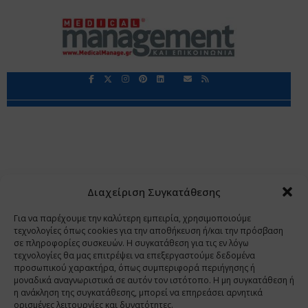
Περιορισμοί Ευθύνης
Προστασία Προσωπικών Δεδομένων
Επικοινωνία
Ποιοι Είμαστε
Ποιοι μας Εμπιστεύονται
Δεδομένα Προσωπικού Χαρακτήρα
Application
Διαχείριση Συγκατάθεσης
Copyright 2009 - 2026
©
Χαραμή Α.Ε.
Για να παρέχουμε την καλύτερη εμπειρία, χρησιμοποιούμε
τεχνολογίες όπως cookies για την αποθήκευση ή/και την πρόσβαση
σε πληροφορίες συσκευών. Η συγκατάθεση για τις εν λόγω
τεχνολογίες θα μας επιτρέψει να επεξεργαστούμε δεδομένα
www.PharmaManage.gr
•
www.HealthExpo.gr
•
www.YO.gr
προσωπικού χαρακτήρα, όπως συμπεριφορά περιήγησης ή
μοναδικά αναγνωριστικά σε αυτόν τον ιστότοπο. Η μη συγκατάθεση ή
•
www.GreekShares.com
•
www.eLearning-
η ανάκληση της συγκατάθεσης, μπορεί να επηρεάσει αρνητικά
PharmaManage.gr
•
www.Charami-SA.gr
ορισμένες λειτουργίες και δυνατότητες.