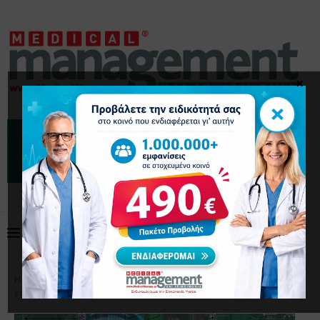
×
×
Home
Τεχνολογία - Λογισμικό
Ποιος υπερτερεί στα
επείγοντα; Άνθρωπος ή ΑΙ;