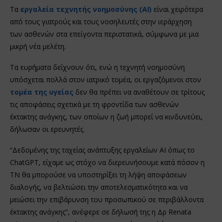
Τα
εργαλεία τεχνητής νοημοσύνης
(AI)
είναι χειρότερα
από τους γιατρούς και τους νοσηλευτές στην ιεράρχηση
των ασθενών στα επείγοντα περιστατικά, σύμφωνα με μια
μικρή νέα μελέτη.
Τα ευρήματα δείχνουν ότι, ενώ η τεχνητή νοημοσύνη
υπόσχεται πολλά στον ιατρικό τομέα, οι εργαζόμενοι στον
τομέα της υγείας
δεν θα πρέπει να αναθέτουν σε τρίτους
τις αποφάσεις σχετικά με τη φροντίδα των ασθενών
έκτακτης ανάγκης, των οποίων η ζωή μπορεί να κινδυνεύει,
δήλωσαν οι ερευνητές.
“Δεδομένης της ταχείας ανάπτυξης εργαλείων AI όπως το
ChatGPT, είχαμε ως στόχο να διερευνήσουμε κατά πόσον η
ΤΝ θα μπορούσε να υποστηρίξει τη λήψη αποφάσεων
διαλογής, να βελτιώσει την αποτελεσματικότητα και να
μειώσει την επιβάρυνση του προσωπικού σε περιβάλλοντα
έκτακτης ανάγκης”, ανέφερε σε δήλωσή της η Δρ Renata