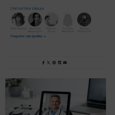
ΣΥΝΤΑΚΤΙΚΉ ΟΜΆΔΑ
Πόπη Χαραμή
Αγγελική
Πάμελα
Ευτέρπη
Αιμίλιος
Μαργαρίτη
Λύτρα
Μουζακίτη
Παλάντζας
Γνωρίστε την ομάδα →