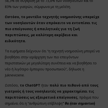
58,3% σε σύγκριση με το 73,8% των νοσηλευτών και το
83% των γιατρών, σύμφωνα με τη μελέτη.
Ωστόσο, το μοντέλο τεχνητής νοημοσύνης υπερείχε
των νοσηλευτών όταν επρόκειτο να εντοπίσει τις
πιο επείγουσες ή απειλητικές για τη ζωή
περιπτώσεις, με καλύτερη ακρίβεια και
ειδικότητα.
Τα ευρήματα δείχνουν ότι “η τεχνητή νοημοσύνη μπορεί να
βοηθήσει στην ιεράρχηση των πιο επειγόντων
περιστατικών με μεγαλύτερη συνέπεια και να βοηθήσει το
νέο ή λιγότερο έμπειρου προσωπικού”, δήλωσε η
Jukneviciene.
Ωστόσο,
το ChatGPT
ήταν
πολύ πιο πιθανό από τους
γιατρούς ή τους νοσηλευτές να χαρακτηρίσει τις
περιπτώσεις ως εξαιρετικά επείγουσες
, πράγμα που
σημαίνει ότι η “ανθρώπινη επίβλεψη
” θα ήταν σημαντική