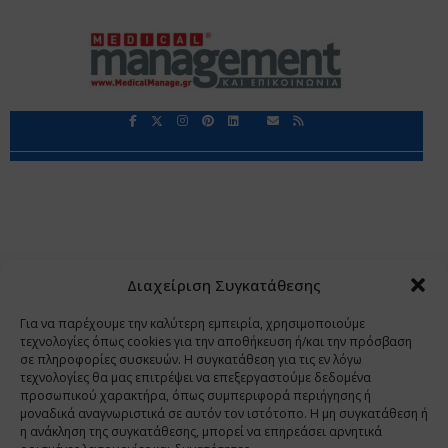
Περιορισμοί Ευθύνης
Προστασία Προσωπικών Δεδομένων
Επικοινωνία
Ποιοι Είμαστε
Ποιοι μας Εμπιστεύονται
Δεδομένα Προσωπικού Χαρακτήρα
Application
Διαχείριση Συγκατάθεσης
Copyright 2009 - 2026
©
Χαραμή Α.Ε.
Για να παρέχουμε την καλύτερη εμπειρία, χρησιμοποιούμε
τεχνολογίες όπως cookies για την αποθήκευση ή/και την πρόσβαση
σε πληροφορίες συσκευών. Η συγκατάθεση για τις εν λόγω
τεχνολογίες θα μας επιτρέψει να επεξεργαστούμε δεδομένα
www.PharmaManage.gr
•
www.HealthExpo.gr
•
www.YO.gr
προσωπικού χαρακτήρα, όπως συμπεριφορά περιήγησης ή
μοναδικά αναγνωριστικά σε αυτόν τον ιστότοπο. Η μη συγκατάθεση ή
•
www.GreekShares.com
•
www.eLearning-
η ανάκληση της συγκατάθεσης, μπορεί να επηρεάσει αρνητικά
PharmaManage.gr
•
www.Charami-SA.gr