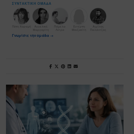
ΣΥΝΤΑΚΤΙΚΉ ΟΜΆΔΑ
Πόπη Χαραμή
Αγγελική
Πάμελα
Ευτέρπη
Αιμίλιος
Μαργαρίτη
Λύτρα
Μουζακίτη
Παλάντζας
Γνωρίστε την ομάδα →