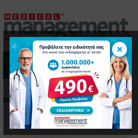
×
×
Home
Επιστημονικά Άρθρα
Μελάνωμα: Το
απρόσμενο όργανο όπου μπορεί να εμφανιστεί