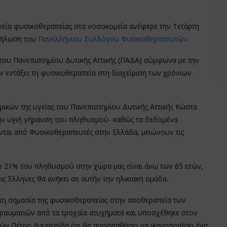
εία φυσικοθεραπείας στα νοσοκομεία ανέφερε την Τετάρτη
δήλωση του
Πανελλήνιου Συλλόγου Φυσικοθεραπευτών.
 του Πανεπιστημίου Δυτικής Αττικής (ΠΑΔΑ) σύμφωνα με την
 εντάξει τη φυσικοθεραπεία στη διαχείριση των χρόνιων
κών της υγείας του Πανεπιστημίου Δυτικής Αττικής Κώστα
ην υγιή γήρανση του πληθυσμού- καθώς τα δεδομένα
ται από Φυσικοθεραπευτές στην Ελλάδα, μειώνουν τις
 το 21% του πληθυσμού στην χώρα μας είναι άνω των 65 ετών,
ις Έλληνες θα ανήκει σε αυτήν την ηλικιακή ομάδα.
η σημασία της φυσικοθεραπείας στην αποθεραπεία των
ραυματιών από τα τροχαία ατυχήματα και υποσχέθηκε στον
 Πέτρο Λυμπερίδη ότι θα προσπαθήσει να ικανοποιήσει ένα