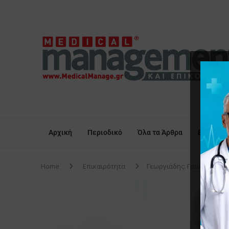
Αρχική
Περιοδικό
Όλα τα Άρθρα
Επικαιρό
Home
Επικαιρότητα
Γεωργιάδης: Γραφεία Φυσ