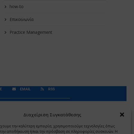
how-to
Επικοινωνία
Practice Management
E
EMAIL
RSS
Δεδομένα Προσωπικού Χαρακτήρα
Application
Διαχείριση Συγκατάθεσης
έχουμε την καλύτερη εμπειρία, χρησιμοποιούμε τεχνολογίες όπως
α την αποθήκευση ή/και την πρόσβαση σε πληροφορίες συσκευών. Η