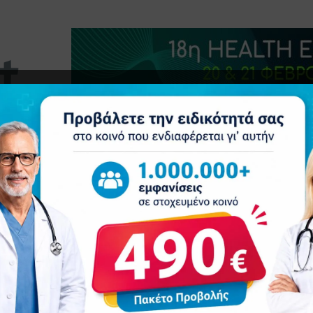
τητα
Δελτία Τύπου
Προβολή Ιατρού
Συνέδρια
Ε
ικοθεραπείας εντός των νοσοκομείων του ΕΣΥ