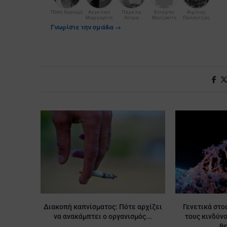
Πόπη Χαραμή
Αγγελική
Πάμελα
Ευτέρπη
Αιμίλιος
Μαργαρίτη
Λύτρα
Μουζακίτη
Παλάντζας
Γνωρίστε την ομάδα →
Διακοπή καπνίσματος: Πότε αρχίζει
Γενετικά στο
να ανακάμπτει ο οργανισμός...
τους κινδύν
θ