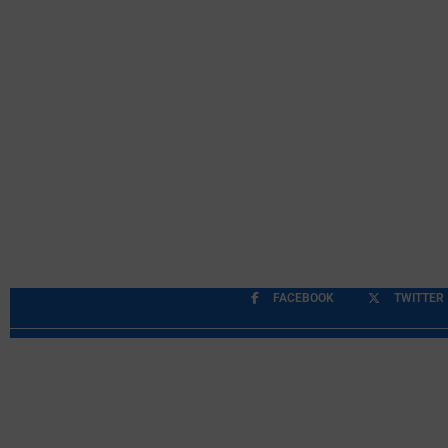
FACEBOOK
TWITTER
Περιορισμοί Ευθύνης
Προστασία Προσωπικών Δ