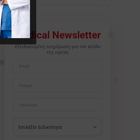
🩺
Medical Newsletter
Εξειδικευμένη ενημέρωση για τον κλάδο
της υγείας
🫀
⚕️