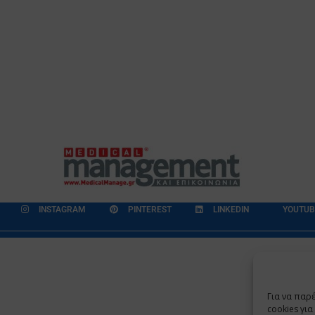
INSTAGRAM
PINTEREST
LINKEDIN
YOUTUB
εδομένων
Επικοινωνία
Ποιοι Είμαστε
Ποιοι μας Εμπιστεύονται
Για να παρ
Copyright 2009 - 2026
©
Χαραμή Α.Ε.
cookies γι