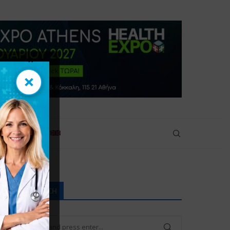
×
×
πικοινωνία
ΑΝΑΖΉΤΗΣΗ