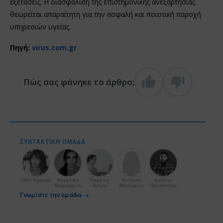
εξετάσεις. Η διασφάλιση της επιστημονικής ανεξαρτησίας
θεωρείται απαραίτητη για την ασφαλή και ποιοτική παροχή
υπηρεσιών υγείας.
Πηγή:
virus.com.gr
Πώς σας φάνηκε το άρθρο;
ΣΥΝΤΑΚΤΙΚΉ ΟΜΆΔΑ
Πόπη Χαραμή
Αγγελική
Πάμελα
Ευτέρπη
Αιμίλιος
Μαργαρίτη
Λύτρα
Μουζακίτη
Παλάντζας
Γνωρίστε την ομάδα →