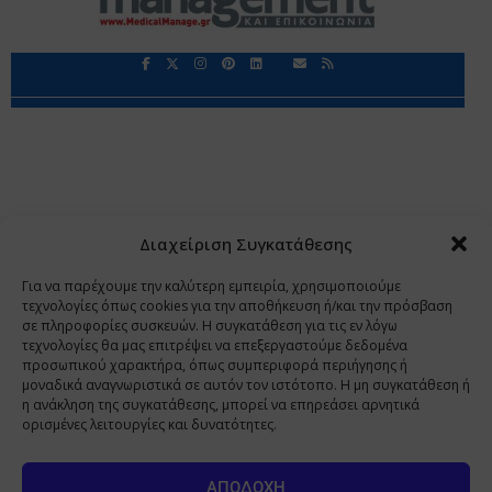
Περιορισμοί Ευθύνης
Προστασία Προσωπικών Δεδομένων
Επικοινωνία
Ποιοι Είμαστε
Ποιοι μας Εμπιστεύονται
Δεδομένα Προσωπικού Χαρακτήρα
Application
Διαχείριση Συγκατάθεσης
Copyright 2009 - 2026
©
Χαραμή Α.Ε.
Για να παρέχουμε την καλύτερη εμπειρία, χρησιμοποιούμε
τεχνολογίες όπως cookies για την αποθήκευση ή/και την πρόσβαση
σε πληροφορίες συσκευών. Η συγκατάθεση για τις εν λόγω
τεχνολογίες θα μας επιτρέψει να επεξεργαστούμε δεδομένα
www.PharmaManage.gr
•
www.HealthExpo.gr
•
www.YO.gr
προσωπικού χαρακτήρα, όπως συμπεριφορά περιήγησης ή
μοναδικά αναγνωριστικά σε αυτόν τον ιστότοπο. Η μη συγκατάθεση ή
•
www.GreekShares.com
•
www.eLearning-
η ανάκληση της συγκατάθεσης, μπορεί να επηρεάσει αρνητικά
PharmaManage.gr
•
www.Charami-SA.gr
ορισμένες λειτουργίες και δυνατότητες.
Η ιστοσελίδα www.MedicalManage.gr απευθύνεται σε
Επαγγελματίες Υγείας.
Με την παραμονή σας σε αυτή δηλώνετε,
ΑΠΟΔΟΧΉ