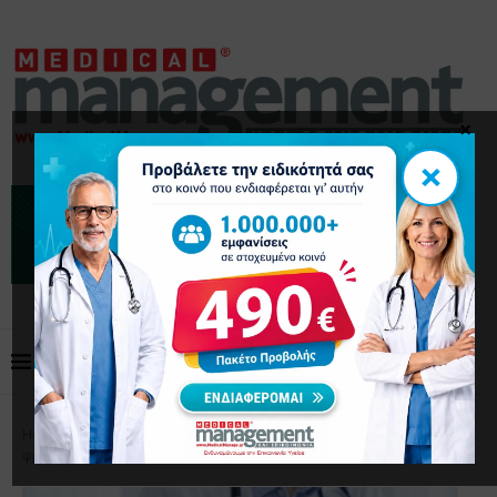
×
×
Home
Επικαιρότητα
Γιατροί κατά ΕΟΠΥΥ για το
φρένο στη συνταγογράφηση