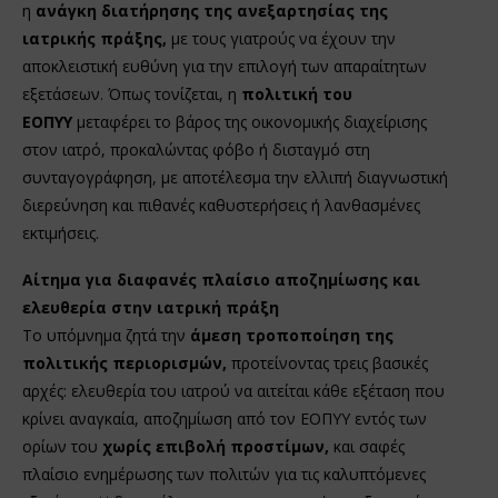
η
ανάγκη διατήρησης της ανεξαρτησίας της
ιατρικής πράξης,
με τους γιατρούς να έχουν την
αποκλειστική ευθύνη για την επιλογή των απαραίτητων
εξετάσεων. Όπως τονίζεται, η
πολιτική του
ΕΟΠΥΥ
μεταφέρει το βάρος της οικονομικής διαχείρισης
στον ιατρό, προκαλώντας φόβο ή δισταγμό στη
συνταγογράφηση, με αποτέλεσμα την ελλιπή διαγνωστική
διερεύνηση και πιθανές καθυστερήσεις ή λανθασμένες
εκτιμήσεις.
Αίτημα για διαφανές πλαίσιο αποζημίωσης και
ελευθερία στην ιατρική πράξη
Το υπόμνημα ζητά την
άμεση τροποποίηση της
πολιτικής περιορισμών,
προτείνοντας τρεις βασικές
αρχές: ελευθερία του ιατρού να αιτείται κάθε εξέταση που
κρίνει αναγκαία, αποζημίωση από τον ΕΟΠΥΥ εντός των
ορίων του
χωρίς επιβολή προστίμων,
και σαφές
πλαίσιο ενημέρωσης των πολιτών για τις καλυπτόμενες