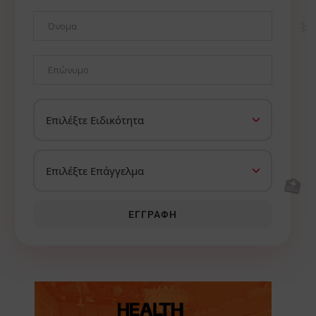
⚕️
🏥
ΕΓΓΡΑΦΉ