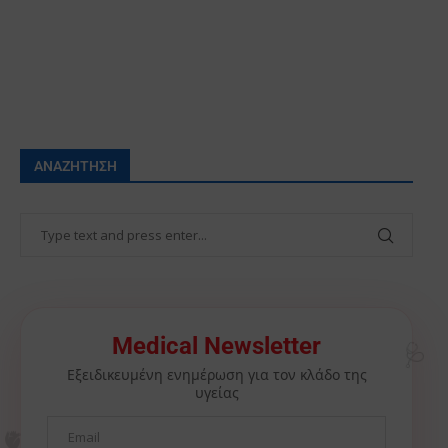
ΑΝΑΖΉΤΗΣΗ
🩺
Medical Newsletter
Εξειδικευμένη ενημέρωση για τον κλάδο της
υγείας
🫀