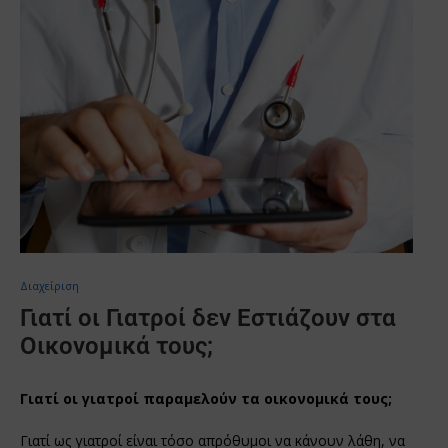
Διαχείριση
Γιατί οι Γιατροί δεν Εστιάζουν στα
Οικονομικά τους;
Γιατί οι γιατροί παραμελούν τα οικονομικά τους;
Γιατί ως γιατροί είναι τόσο απρόθυμοι να κάνουν λάθη, να