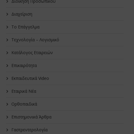
Διοίκηση Προσωπικού
Διαχείριση
Το Επάγγελμα
Τεχνολογία – Λογισμικό
Κατάλογος Εταιρειών
Επικαιρότητα
Εκπαιδευτικά Video
Εταιρικά Νέα
Oρθοπαιδικά
Επιστημονικά Άρθρα
Γαστρεντερολογία