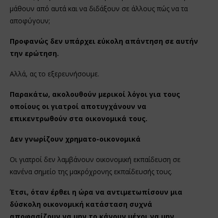
μάθουν από αυτά και να διδάξουν σε άλλους πώς να τα
αποφύγουν;
Προφανώς δεν υπάρχει εύκολη απάντηση σε αυτήν
την ερώτηση.
Αλλά, ας το εξερευνήσουμε.
Παρακάτω, ακολουθούν μερικοί λόγοι για τους
οποίους οι γιατροί αποτυγχάνουν να
επικεντρωθούν στα οικονομικά τους.
Δεν γνωρίζουν χρηματο-οικονομικά
Οι γιατροί δεν λαμβάνουν οικονομική εκπαίδευση σε
κανένα σημείο της μακρόχρονης εκπαίδευσής τους.
Έτσι, όταν έρθει η ώρα να αντιμετωπίσουν μια
δύσκολη οικονομική κατάσταση συχνά
αποφασίζουν να μην το κάνουν μέχρι να μην