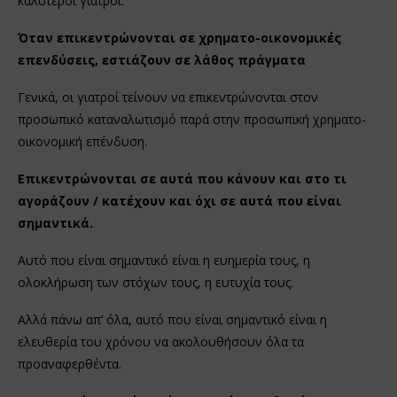
καλύτεροι γιατροί.
Όταν επικεντρώνονται σε χρηματο-οικονομικές
επενδύσεις, εστιάζουν σε λάθος πράγματα
Γενικά, οι γιατροί τείνουν να επικεντρώνονται στον
προσωπικό καταναλωτισμό παρά στην προσωπική χρηματο-
οικονομική επένδυση.
Επικεντρώνονται σε αυτά που κάνουν και στο τι
αγοράζουν / κατέχουν και όχι σε αυτά που είναι
σημαντικά.
Αυτό που είναι σημαντικό είναι η ευημερία τους, η
ολοκλήρωση των στόχων τους, η ευτυχία τους.
Αλλά πάνω απ’ όλα, αυτό που είναι σημαντικό είναι η
ελευθερία του χρόνου να ακολουθήσουν όλα τα
προαναφερθέντα.