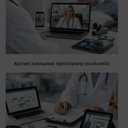
Κριτική λογισμικού τηλεϊατρικής για κλινικές