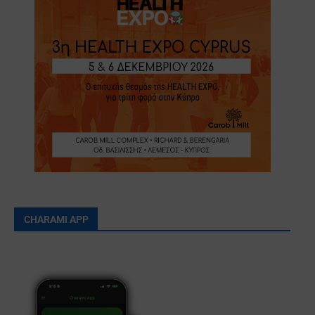
CHARAMI APP