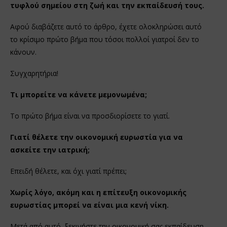
τυφλού σημείου στη ζωή και την εκπαίδευσή τους.
Αφού διαβάζετε αυτό το άρθρο, έχετε ολοκληρώσει αυτό
το κρίσιμο πρώτο βήμα που τόσοι πολλοί γιατροί δεν το
κάνουν.
Συγχαρητήρια!
Τι μπορείτε να κάνετε μεμονωμένα;
Το πρώτο βήμα είναι να προσδιορίσετε το γιατί.
Γιατί θέλετε την οικονομική ευρωστία για να
ασκείτε την ιατρική;
Επειδή θέλετε, και όχι γιατί πρέπει;
Χωρίς λόγο, ακόμη και η επίτευξη οικονομικής
ευρωστίας μπορεί να είναι μια κενή νίκη.
Μετά από αυτό, ξεκινήστε την οικονομική σας εκπαίδευση.