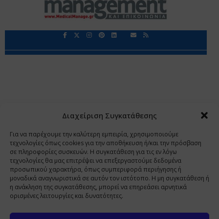
Περιορισμοί Ευθύνης
Προστασία Προσωπικών Δεδομένων
Επικοινωνία
Ποιοι Είμαστε
Ποιοι μας Εμπιστεύονται
Δεδομένα Προσωπικού Χαρακτήρα
Application
Διαχείριση Συγκατάθεσης
Copyright 2009 - 2026
©
Χαραμή Α.Ε.
Για να παρέχουμε την καλύτερη εμπειρία, χρησιμοποιούμε
τεχνολογίες όπως cookies για την αποθήκευση ή/και την πρόσβαση
σε πληροφορίες συσκευών. Η συγκατάθεση για τις εν λόγω
τεχνολογίες θα μας επιτρέψει να επεξεργαστούμε δεδομένα
www.PharmaManage.gr
•
www.HealthExpo.gr
•
www.YO.gr
προσωπικού χαρακτήρα, όπως συμπεριφορά περιήγησης ή
μοναδικά αναγνωριστικά σε αυτόν τον ιστότοπο. Η μη συγκατάθεση ή
•
www.GreekShares.com
•
www.eLearning-
η ανάκληση της συγκατάθεσης, μπορεί να επηρεάσει αρνητικά
PharmaManage.gr
•
www.Charami-SA.gr
ορισμένες λειτουργίες και δυνατότητες.
Η ιστοσελίδα www.MedicalManage.gr απευθύνεται σε