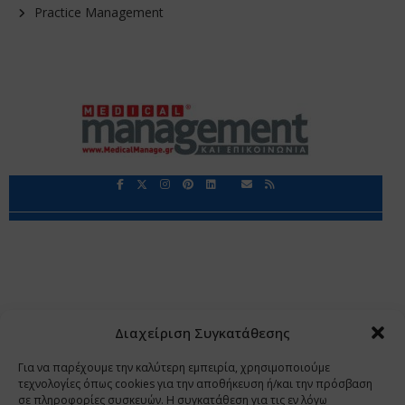
Practice Management
Περιορισμοί Ευθύνης
Προστασία Προσωπικών Δεδομένων
Επικοινωνία
Ποιοι Είμαστε
Ποιοι μας Εμπιστεύονται
Δεδομένα Προσωπικού Χαρακτήρα
Application
Διαχείριση Συγκατάθεσης
Copyright 2009 - 2026
©
Χαραμή Α.Ε.
Για να παρέχουμε την καλύτερη εμπειρία, χρησιμοποιούμε
τεχνολογίες όπως cookies για την αποθήκευση ή/και την πρόσβαση
σε πληροφορίες συσκευών. Η συγκατάθεση για τις εν λόγω