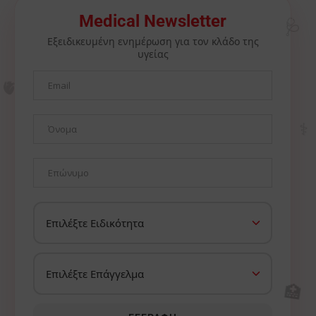
🩺
Medical Newsletter
Εξειδικευμένη ενημέρωση για τον κλάδο της
υγείας
🫀
⚕️
🏥