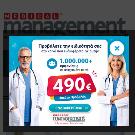
×
×
Home
Επιστημονικά Άρθρα
«Έξυπνος» κόμπος
υπόσχεται μεγαλύτερη ακρίβεια στο χειρουργείο