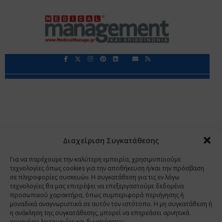
Περιορισμοί Ευθύνης
Προστασία Προσωπικών Δεδομένων
Επικοινωνία
Ποιοι Είμαστε
Ποιοι μας Εμπιστεύονται
Δεδομένα Προσωπικού Χαρακτήρα
Application
Διαχείριση Συγκατάθεσης
Copyright 2009 - 2026
©
Χαραμή Α.Ε.
Για να παρέχουμε την καλύτερη εμπειρία, χρησιμοποιούμε
τεχνολογίες όπως cookies για την αποθήκευση ή/και την πρόσβαση
σε πληροφορίες συσκευών. Η συγκατάθεση για τις εν λόγω
τεχνολογίες θα μας επιτρέψει να επεξεργαστούμε δεδομένα
www.PharmaManage.gr
•
www.HealthExpo.gr
•
www.YO.gr
προσωπικού χαρακτήρα, όπως συμπεριφορά περιήγησης ή
μοναδικά αναγνωριστικά σε αυτόν τον ιστότοπο. Η μη συγκατάθεση ή
•
www.GreekShares.com
•
www.eLearning-
η ανάκληση της συγκατάθεσης, μπορεί να επηρεάσει αρνητικά
PharmaManage.gr
•
www.Charami-SA.gr
ορισμένες λειτουργίες και δυνατότητες.