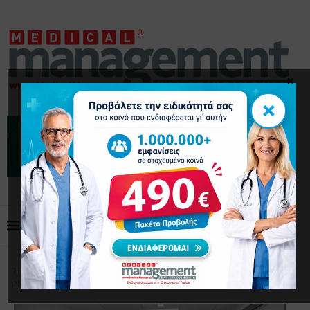
×
×
Home
Επικαιρότητα
Εγκαινιάστηκε το νέο ΤΕΠ στο
Νοσοκομείο «Αγία Όλγα– Κωνσταντοπούλειο»