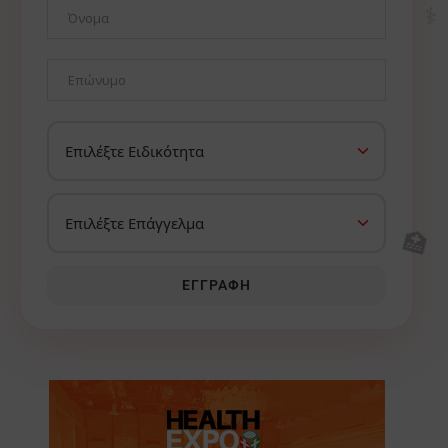
⚕️
🏥
ΕΓΓΡΑΦΉ