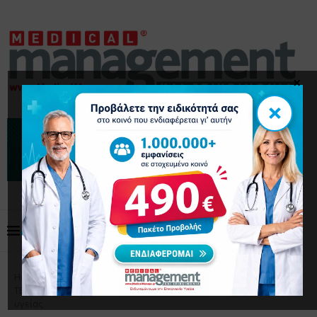
×
×
Home
Επικαιρότητα
Άδωνις Γεωργιάδης: Το νέο
ΤΕΠ στο Νοσοκομείο Νίκαιας ενισχύει την επείγουσα φροντίδα
υγείας