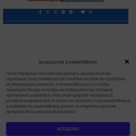
Περιορισμοί Ευθύνης
Προστασία Προσωπικών Δεδομένων
Επικοινωνία
Ποιοι Είμαστε
Ποιοι μας Εμπιστεύονται
Δεδομένα Προσωπικού Χαρακτήρα
Application
Διαχείριση Συγκατάθεσης
Copyright 2009 - 2026
©
Χαραμή Α.Ε.
Για να παρέχουμε την καλύτερη εμπειρία, χρησιμοποιούμε
τεχνολογίες όπως cookies για την αποθήκευση ή/και την πρόσβαση
σε πληροφορίες συσκευών. Η συγκατάθεση για τις εν λόγω
τεχνολογίες θα μας επιτρέψει να επεξεργαστούμε δεδομένα
www.PharmaManage.gr
•
www.HealthExpo.gr
•
www.YO.gr
προσωπικού χαρακτήρα, όπως συμπεριφορά περιήγησης ή
μοναδικά αναγνωριστικά σε αυτόν τον ιστότοπο. Η μη συγκατάθεση ή
•
www.GreekShares.com
•
www.eLearning-
η ανάκληση της συγκατάθεσης, μπορεί να επηρεάσει αρνητικά
PharmaManage.gr
•
www.Charami-SA.gr
ορισμένες λειτουργίες και δυνατότητες.
Η ιστοσελίδα www.MedicalManage.gr απευθύνεται σε
Επαγγελματίες Υγείας.
Με την παραμονή σας σε αυτή δηλώνετε,
ΑΠΟΔΟΧΉ
με ατομική σας ευθύνη και γνωρίζοντας τις κυρώσεις που