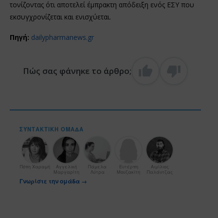
τονίζοντας ότι αποτελεί έμπρακτη απόδειξη ενός ΕΣΥ που
εκσυγχρονίζεται και ενισχύεται.
Πηγή:
dailypharmanews.gr
Πώς σας φάνηκε το άρθρο;
ΣΥΝΤΑΚΤΙΚΉ ΟΜΆΔΑ
Πόπη Χαραμή
Αγγελική
Πάμελα
Ευτέρπη
Αιμίλιος
Μαργαρίτη
Λύτρα
Μουζακίτη
Παλάντζας
Γνωρίστε την ομάδα →