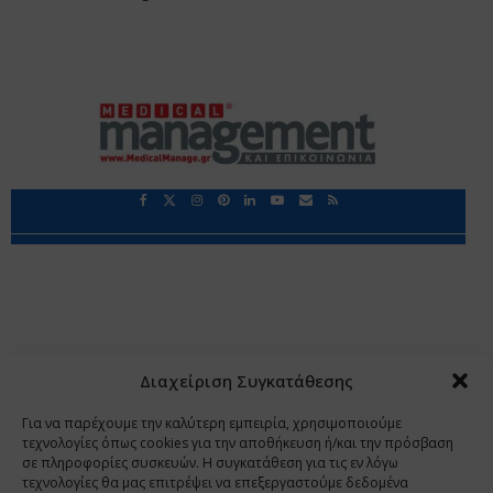
Περιορισμοί Ευθύνης
Προστασία Προσωπικών Δεδομένων
Επικοινωνία
Ποιοι Είμαστε
Ποιοι μας Εμπιστεύονται
Δεδομένα Προσωπικού Χαρακτήρα
Application
Διαχείριση Συγκατάθεσης
Copyright 2009 - 2026
©
Χαραμή Α.Ε.
Για να παρέχουμε την καλύτερη εμπειρία, χρησιμοποιούμε
τεχνολογίες όπως cookies για την αποθήκευση ή/και την πρόσβαση
σε πληροφορίες συσκευών. Η συγκατάθεση για τις εν λόγω
τεχνολογίες θα μας επιτρέψει να επεξεργαστούμε δεδομένα