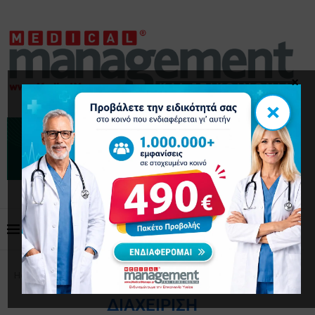
×
×
Home
Διαχείριση
ΔΙΑΧΕΊΡΙΣΗ