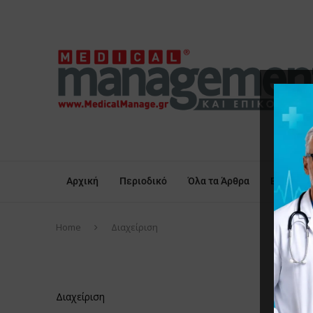
Αρχική
Περιοδικό
Όλα τα Άρθρα
Επικαιρό
Home
Διαχείριση
ΔΙΑ
Διαχείριση