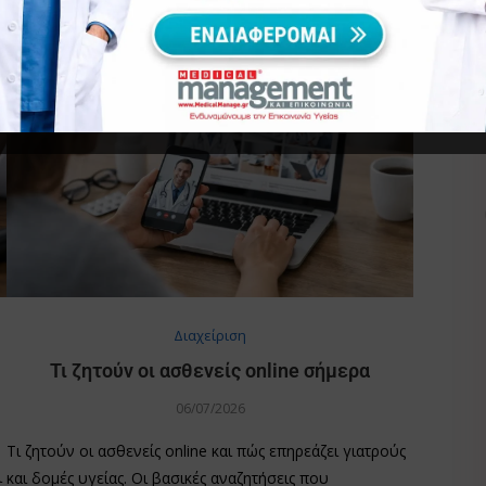
Διαχείριση
Τι ζητούν οι ασθενείς online σήμερα
06/07/2026
Τι ζητούν οι ασθενείς online και πώς επηρεάζει γιατρούς
ι
και δομές υγείας. Οι βασικές αναζητήσεις που