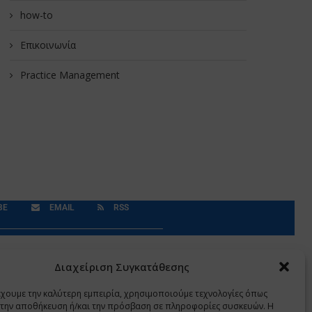
how-to
Επικοινωνία
Practice Management
BE
EMAIL
RSS
Δεδομένα Προσωπικού Χαρακτήρα
Application
Διαχείριση Συγκατάθεσης
έχουμε την καλύτερη εμπειρία, χρησιμοποιούμε τεχνολογίες όπως
α την αποθήκευση ή/και την πρόσβαση σε πληροφορίες συσκευών. Η