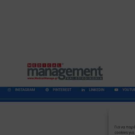
INSTAGRAM
PINTEREST
LINKEDIN
YOUTU
εδομένων
Επικοινωνία
Ποιοι Είμαστε
Ποιοι μας Εμπιστεύονται
Για να παρ
Copyright 2009 - 2026
©
Χαραμή Α.Ε.
cookies γι