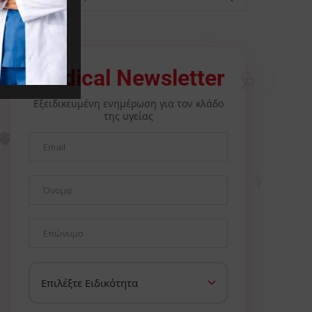
🩺
Medical Newsletter
Εξειδικευμένη ενημέρωση για τον κλάδο
της υγείας
🫀
⚕️