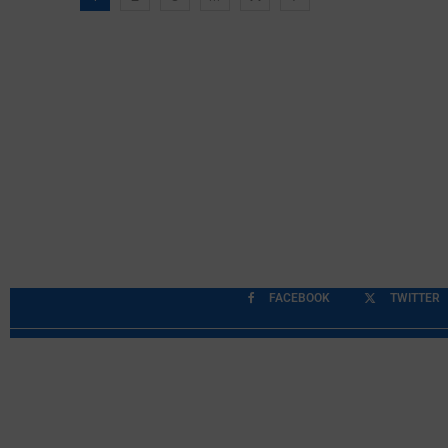
FACEBOOK
TWITTER
Περιορισμοί Ευθύνης
Προστασία Προσωπικών Δ