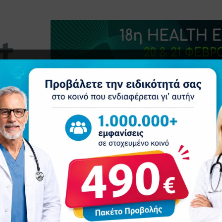
τητα
Δελτία Τύπου
Προβολή Ιατρού
Συνέδρια
Επ
ΧΕΊΡΙΣΗ