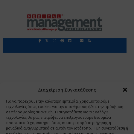
Περιορισμοί Ευθύνης
Προστασία Προσωπικών Δεδομένων
Επικοινωνία
Ποιοι Είμαστε
Ποιοι μας Εμπιστεύονται
Δεδομένα Προσωπικού Χαρακτήρα
Application
Διαχείριση Συγκατάθεσης
Copyright 2009 - 2026
©
Χαραμή Α.Ε.
Για να παρέχουμε την καλύτερη εμπειρία, χρησιμοποιούμε
τεχνολογίες όπως cookies για την αποθήκευση ή/και την πρόσβαση
σε πληροφορίες συσκευών. Η συγκατάθεση για τις εν λόγω
τεχνολογίες θα μας επιτρέψει να επεξεργαστούμε δεδομένα
www.PharmaManage.gr
•
www.HealthExpo.gr
•
www.YO.gr
προσωπικού χαρακτήρα, όπως συμπεριφορά περιήγησης ή
μοναδικά αναγνωριστικά σε αυτόν τον ιστότοπο. Η μη συγκατάθεση ή
•
www.GreekShares.com
•
www.eLearning-
η ανάκληση της συγκατάθεσης, μπορεί να επηρεάσει αρνητικά