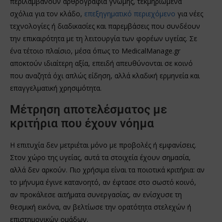
περιλαμβάνουν αρθρογραφία γνώμης, τεκμηριωμένα
σχόλια για τον κλάδο,
επεξηγηματικό περιεχόμενο
για νέες
τεχνολογίες ή διαδικασίες και παρεμβάσεις που συνδέουν
την επικαιρότητα με τη λειτουργία των φορέων υγείας. Σε
ένα τέτοιο πλαίσιο, μέσα όπως το MedicalManage.gr
αποκτούν ιδιαίτερη αξία, επειδή απευθύνονται σε κοινό
που αναζητά όχι απλώς είδηση, αλλά κλαδική ερμηνεία και
επαγγελματική χρησιμότητα.
Μέτρηση αποτελέσματος με
κριτήρια που έχουν νόημα
Η επιτυχία δεν μετριέται μόνο με προβολές ή εμφανίσεις.
Στον χώρο της υγείας, αυτά τα στοιχεία έχουν σημασία,
αλλά δεν αρκούν. Πιο χρήσιμα είναι τα ποιοτικά κριτήρια: αν
το μήνυμα έγινε κατανοητό, αν έφτασε στο σωστό κοινό,
αν προκάλεσε αιτήματα συνεργασίας, αν ενίσχυσε τη
θεσμική εικόνα, αν βελτίωσε την ορατότητα στελεχών ή
επιστημονικών ομάδων.