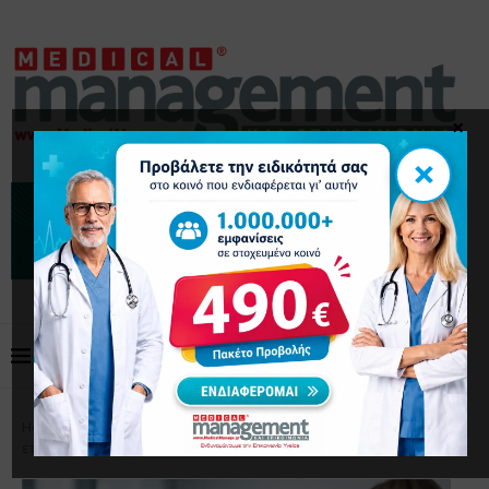
×
×
Home
Επικοινωνία Ασθενή
Best practices ιατρικής
εταιρικής επικοινωνίας