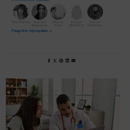
Πόπη Χαραμή
Αγγελική
Πάμελα
Ευτέρπη
Αιμίλιος
Μαργαρίτη
Λύτρα
Μουζακίτη
Παλάντζας
Γνωρίστε την ομάδα →