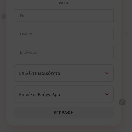
υγείας
🫀
⚕️
🏥
ΕΓΓΡΑΦΉ