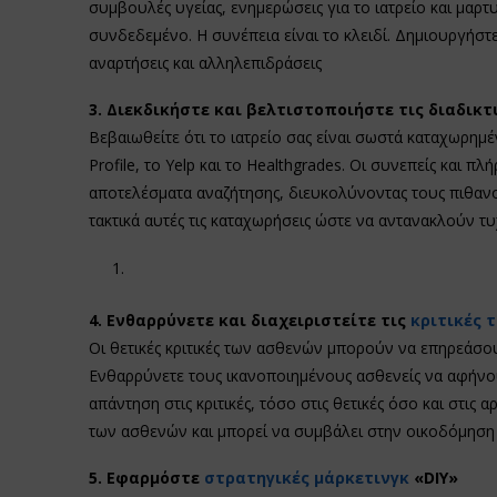
συμβουλές υγείας, ενημερώσεις για το ιατρείο και μαρτ
συνδεδεμένο. Η συνέπεια είναι το κλειδί. Δημιουργήστε
αναρτήσεις και αλληλεπιδράσεις
3. Διεκδικήστε και βελτιστοποιήστε τις διαδικ
Βεβαιωθείτε ότι το ιατρείο σας είναι σωστά καταχωρημ
Profile, το Yelp και το Healthgrades. Οι συνεπείς και 
αποτελέσματα αναζήτησης, διευκολύνοντας τους πιθανο
τακτικά αυτές τις καταχωρήσεις ώστε να αντανακλούν τυ
4. Ενθαρρύνετε και διαχειριστείτε τις
κριτικές 
Οι θετικές κριτικές των ασθενών μπορούν να επηρεάσ
Ενθαρρύνετε τους ικανοποιημένους ασθενείς να αφήνουν
απάντηση στις κριτικές, τόσο στις θετικές όσο και στις 
των ασθενών και μπορεί να συμβάλει στην οικοδόμηση
5. Εφαρμόστε
στρατηγικές μάρκετινγκ
«DIY»