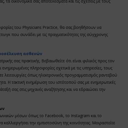
 τα οικονομικά σας αποτελέσματα και τις σχέσεις με τους
φορίες του Physicians Practice, θα σας βοηθήσουν να
τινγκ που συνάδει με τις πραγματικότητες της σύγχρονης
ροσέλκυση ασθενών
τρικής σας πρακτικής. Βεβαιωθείτε ότι είναι φιλικός προς τον
ι ενημερωμένες πληροφορίες σχετικά με τις υπηρεσίες, τους
στε λειτουργίες όπως ηλεκτρονικός προγραμματισμός ραντεβού
τα. Η τακτική ενημέρωση του ιστότοπού σας με ενημερωτικές
άταξή σας στις μηχανές αναζήτησης και να εδραιώσει την
ων
ωνικών μέσων όπως το Facebook, το Instagram και το
να καλλιεργήσει την εμπιστοσύνη της κοινότητας. Μοιραστείτε