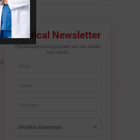
🩺
Medical Newsletter
Εξειδικευμένη ενημέρωση για τον κλάδο
της υγείας
🫀
⚕️