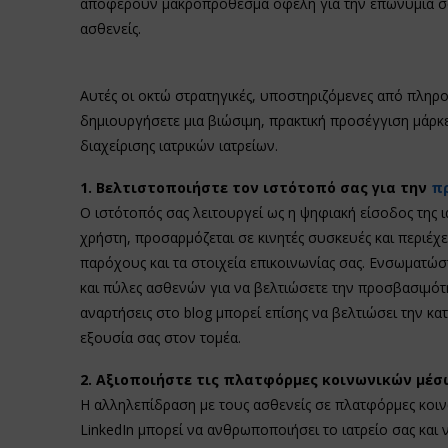
αποφέρουν μακροπρόθεσμα οφέλη για την επωνυμία σας,
ασθενείς.
Αυτές οι οκτώ στρατηγικές, υποστηριζόμενες από πληρο
δημιουργήσετε μια βιώσιμη, πρακτική προσέγγιση μάρκε
διαχείρισης ιατρικών ιατρείων.
1. Βελτιστοποιήστε τον ιστότοπό σας για την
π
Ο ιστότοπός σας λειτουργεί ως η ψηφιακή είσοδος της ια
χρήστη, προσαρμόζεται σε κινητές συσκευές και περιέχε
παρόχους και τα στοιχεία επικοινωνίας σας. Ενσωματώ
και πύλες ασθενών για να βελτιώσετε την προσβασιμότη
αναρτήσεις στο blog μπορεί επίσης να βελτιώσει την κατ
εξουσία σας στον τομέα.
2. Αξιοποιήστε τις πλατφόρμες κοινωνικών μέσ
Η αλληλεπίδραση με τους ασθενείς σε πλατφόρμες κοιν
LinkedIn μπορεί να ανθρωποποιήσει το ιατρείο σας και 