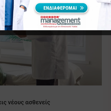
ις νέους ασθενείς