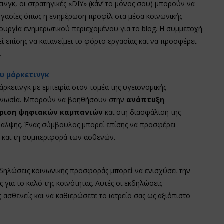
ινγκ, οι στρατηγικές «DIY» (κάν’ το μόνος σου) μπορούν να
ργασίες όπως η ενημέρωση προφίλ στα μέσα κοινωνικής
ουργία ενημερωτικού περιεχομένου για το blog. Η συμμετοχή
 επίσης να κατανείμει το φόρτο εργασίας και να προσφέρει
.
υ μάρκετινγκ
κετινγκ με εμπειρία στον τομέα της υγειονομικής
ογνωσία. Μπορούν να βοηθήσουν στην
ανάπτυξη
είριση ψηφιακών καμπανιών
και στη διασφάλιση της
αλψης. Ένας σύμβουλος μπορεί επίσης να προσφέρει
άς και τη συμπεριφορά των ασθενών.
εκδηλώσεις κοινωνικής προσφοράς μπορεί να ενισχύσει την
 για το καλό της κοινότητας. Αυτές οι εκδηλώσεις
ασθενείς και να καθιερώσετε το ιατρείο σας ως αξιόπιστο