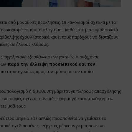
ται από μοναδικές προκλήσεις. Οι κανονισμοί σχετικά με το
 περιορισμένοι προϋπολογισμοί, καθώς και μια παραδοσιακά
ερίθαλψης έχουν ιστορικά κάνει τους παρόχους να διστάζουν
μένες σε άλλους κλάδους.
Η
επαγγελματική εξουθένωση των γιατρών
, ο
αυξημένος
δων
παρά την έλλειψη προσωπικού και τον
ι πιο στρατηγικά ως προς τον τρόπο με τον οποίο
 προϋπολογισμό ή διευθυντή μάρκετινγκ πλήρους απασχόλησης
ναι ένα σαφές σχέδιο, συνεπής εφαρμογή και κατανόηση του
τε μαζί τους.
δεύτερο ιατρείο είτε απλώς προσπαθείτε να γεμίσετε το
εκτικά σχεδιασμένες ενέργειες μάρκετινγκ μπορούν να