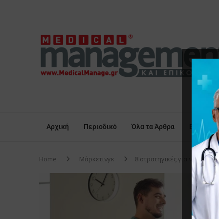
Αρχική
Περιοδικό
Όλα τα Άρθρα
Επικαιρό
Home
Μάρκετινγκ
8 στρατηγικές για να προσε