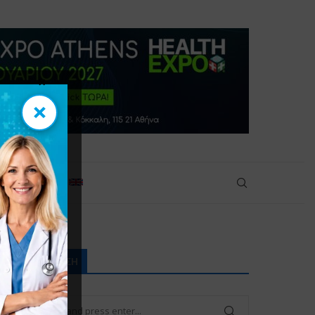
×
×
πικοινωνία
ΑΝΑΖΉΤΗΣΗ