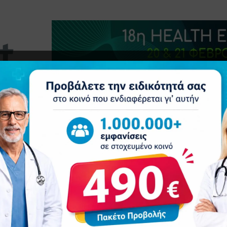
τητα
Δελτία Τύπου
Προβολή Ιατρού
Συνέδρια
Ε
λκύσεις νέους ασθενείς