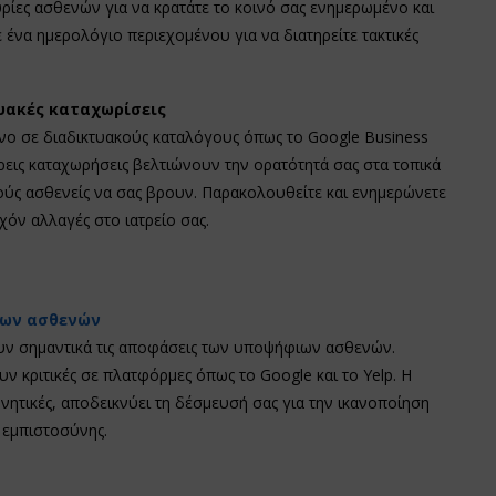
υρίες ασθενών για να κρατάτε το κοινό σας ενημερωμένο και
 ένα ημερολόγιο περιεχομένου για να διατηρείτε τακτικές
τυακές καταχωρίσεις
ένο σε διαδικτυακούς καταλόγους όπως το Google Business
πλήρεις καταχωρήσεις βελτιώνουν την ορατότητά σας στα τοπικά
ύς ασθενείς να σας βρουν. Παρακολουθείτε και ενημερώνετε
χόν αλλαγές στο ιατρείο σας.
των ασθενών
ουν σημαντικά τις αποφάσεις των υποψήφιων ασθενών.
 κριτικές σε πλατφόρμες όπως το Google και το Yelp. Η
αρνητικές, αποδεικνύει τη δέσμευσή σας για την ικανοποίηση
 εμπιστοσύνης.