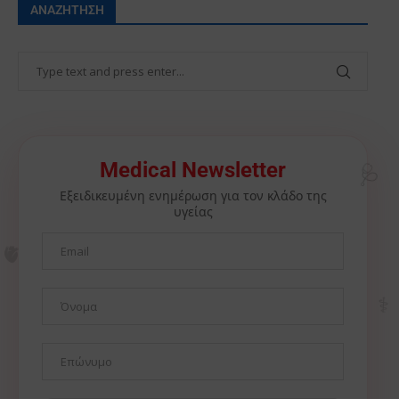
ΑΝΑΖΉΤΗΣΗ
🩺
Medical Newsletter
Εξειδικευμένη ενημέρωση για τον κλάδο της
υγείας
🫀
⚕️