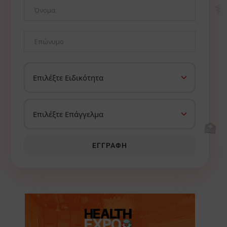
⚕️
🏥
ΕΓΓΡΑΦΉ