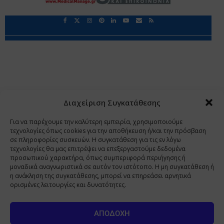
Περιορισμοί Ευθύνης
Προστασία Προσωπικών Δεδομένων
Επικοινωνία
Ποιοι Είμαστε
Ποιοι μας Εμπιστεύονται
Δεδομένα Προσωπικού Χαρακτήρα
Application
Διαχείριση Συγκατάθεσης
Copyright 2009 - 2026
©
Χαραμή Α.Ε.
Για να παρέχουμε την καλύτερη εμπειρία, χρησιμοποιούμε
τεχνολογίες όπως cookies για την αποθήκευση ή/και την πρόσβαση
σε πληροφορίες συσκευών. Η συγκατάθεση για τις εν λόγω
τεχνολογίες θα μας επιτρέψει να επεξεργαστούμε δεδομένα
www.PharmaManage.gr
•
www.HealthExpo.gr
•
www.YO.gr
προσωπικού χαρακτήρα, όπως συμπεριφορά περιήγησης ή
μοναδικά αναγνωριστικά σε αυτόν τον ιστότοπο. Η μη συγκατάθεση ή
•
www.GreekShares.com
•
www.eLearning-
η ανάκληση της συγκατάθεσης, μπορεί να επηρεάσει αρνητικά
PharmaManage.gr
•
www.Charami-SA.gr
ορισμένες λειτουργίες και δυνατότητες.
Η ιστοσελίδα www.MedicalManage.gr απευθύνεται σε
Επαγγελματίες Υγείας.
Με την παραμονή σας σε αυτή δηλώνετε,
ΑΠΟΔΟΧΉ
με ατομική σας ευθύνη και γνωρίζοντας τις κυρώσεις που