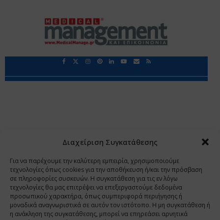
Περιορισμοί Ευθύνης
Προστασία Προσωπικών Δεδομένων
Επικοινωνία
Ποιοι Είμαστε
Ποιοι μας Εμπιστεύονται
Δεδομένα Προσωπικού Χαρακτήρα
Application
Διαχείριση Συγκατάθεσης
Copyright 2009 - 2026
©
Χαραμή Α.Ε.
Για να παρέχουμε την καλύτερη εμπειρία, χρησιμοποιούμε
τεχνολογίες όπως cookies για την αποθήκευση ή/και την πρόσβαση
σε πληροφορίες συσκευών. Η συγκατάθεση για τις εν λόγω
τεχνολογίες θα μας επιτρέψει να επεξεργαστούμε δεδομένα
www.PharmaManage.gr
•
www.HealthExpo.gr
•
www.YO.gr
προσωπικού χαρακτήρα, όπως συμπεριφορά περιήγησης ή
μοναδικά αναγνωριστικά σε αυτόν τον ιστότοπο. Η μη συγκατάθεση ή
•
www.GreekShares.com
•
www.eLearning-
η ανάκληση της συγκατάθεσης, μπορεί να επηρεάσει αρνητικά
PharmaManage.gr
•
www.Charami-SA.gr