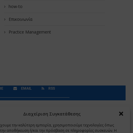
how-to
Επικοινωνία
Practice Management
BE
EMAIL
RSS
Δεδομένα Προσωπικού Χαρακτήρα
Application
Διαχείριση Συγκατάθεσης
έχουμε την καλύτερη εμπειρία, χρησιμοποιούμε τεχνολογίες όπως
α την αποθήκευση ή/και την πρόσβαση σε πληροφορίες συσκευών. Η