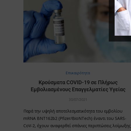
Επικαιρότητα
Κρούσματα COVID-19 σε Πλήρως
Εμβολιασμένους Επαγγελματίες Υγείας
30/07/2021
Παρά την υψηλή αποτελεσματικότητα του εμβολίου
mRNA BNT162b2 (Pfizer/BioNTech) έναντι του SARS-
CoV-2, έχουν αναφερθεί σπάνιες περιπτώσεις λοίμωξης