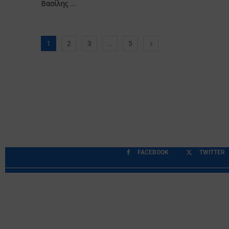
Βασίλης …
1
…
2
3
5
FACEBOOK
TWITTER
Περιορισμοί Ευθύνης
Προστασία Προσωπικών Δ