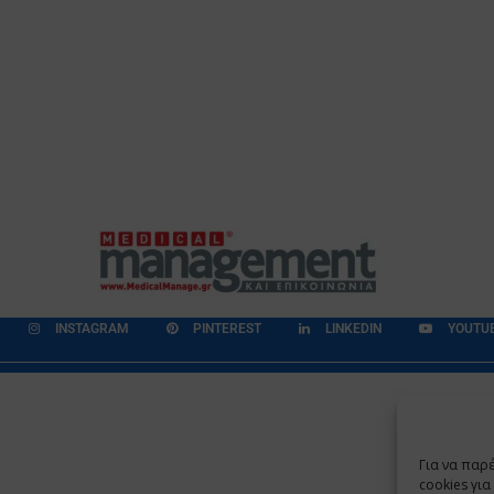
INSTAGRAM
PINTEREST
LINKEDIN
YOUTU
εδομένων
Επικοινωνία
Ποιοι Είμαστε
Ποιοι μας Εμπιστεύονται
Για να παρ
Copyright 2009 - 2026
©
Χαραμή Α.Ε.
cookies γι