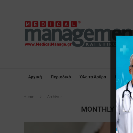
Αρχική
Περιοδικό
Όλα τα Άρθρα
Επικαιρό
Home
Archives
MONTHLY ARC