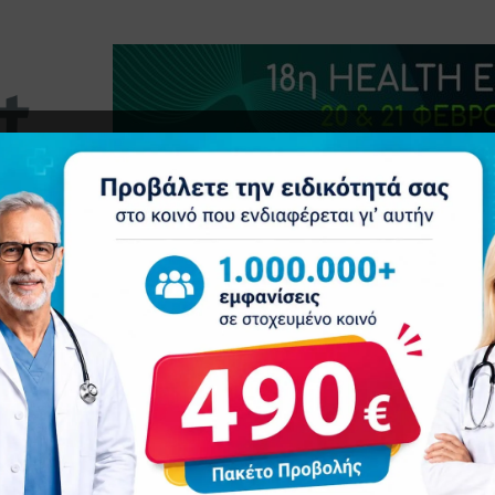
τητα
Δελτία Τύπου
Προβολή Ιατρού
Συνέδρια
Επ
HIVES
ΙΟΎΛΙΟΣ 2021