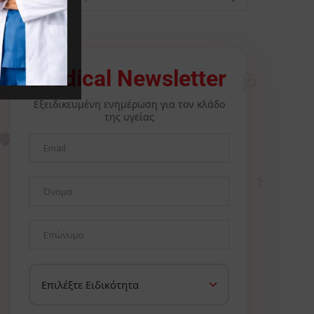
🩺
Medical Newsletter
Εξειδικευμένη ενημέρωση για τον κλάδο
της υγείας
🫀
⚕️