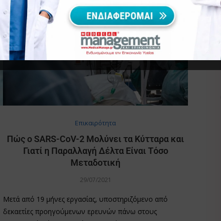
Επικαιρότητα
Πώς ο SARS-CoV-2 Μολύνει τα Κύτταρα και
Γιατί η Παραλλαγή Δέλτα Είναι Τόσο
Μεταδοτική
29/07/2021
Μετά από 19 μήνες εργασίας, υποστηριζόμενο από
δεκαετίες προηγούμενων ερευνών πάνω στους