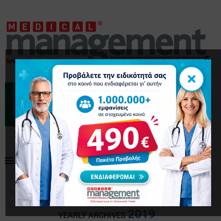
×
×
Home
Archives
2019
YEARLY ARCHIVES