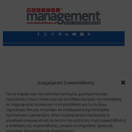
Περιορισμοί Ευθύνης
Προστασία Προσωπικών Δεδομένων
Επικοινωνία
Ποιοι Είμαστε
Ποιοι μας Εμπιστεύονται
Δεδομένα Προσωπικού Χαρακτήρα
Application
Διαχείριση Συγκατάθεσης
Copyright 2009 - 2026
©
Χαραμή Α.Ε.
Για να παρέχουμε την καλύτερη εμπειρία, χρησιμοποιούμε
τεχνολογίες όπως cookies για την αποθήκευση ή/και την πρόσβαση
σε πληροφορίες συσκευών. Η συγκατάθεση για τις εν λόγω
τεχνολογίες θα μας επιτρέψει να επεξεργαστούμε δεδομένα
www.PharmaManage.gr
•
www.HealthExpo.gr
•
www.YO.gr
προσωπικού χαρακτήρα, όπως συμπεριφορά περιήγησης ή
μοναδικά αναγνωριστικά σε αυτόν τον ιστότοπο. Η μη συγκατάθεση ή
•
www.GreekShares.com
•
www.eLearning-
η ανάκληση της συγκατάθεσης, μπορεί να επηρεάσει αρνητικά
PharmaManage.gr
•
www.Charami-SA.gr
ορισμένες λειτουργίες και δυνατότητες.