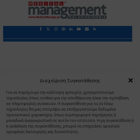
Περιορισμοί Ευθύνης
Προστασία Προσωπικών Δεδομένων
Επικοινωνία
Ποιοι Είμαστε
Ποιοι μας Εμπιστεύονται
Δεδομένα Προσωπικού Χαρακτήρα
Application
Διαχείριση Συγκατάθεσης
Copyright 2009 - 2026
©
Χαραμή Α.Ε.
Για να παρέχουμε την καλύτερη εμπειρία, χρησιμοποιούμε
τεχνολογίες όπως cookies για την αποθήκευση ή/και την πρόσβαση
σε πληροφορίες συσκευών. Η συγκατάθεση για τις εν λόγω
τεχνολογίες θα μας επιτρέψει να επεξεργαστούμε δεδομένα
www.PharmaManage.gr
•
www.HealthExpo.gr
•
www.YO.gr
προσωπικού χαρακτήρα, όπως συμπεριφορά περιήγησης ή
μοναδικά αναγνωριστικά σε αυτόν τον ιστότοπο. Η μη συγκατάθεση ή
•
www.GreekShares.com
•
www.eLearning-
η ανάκληση της συγκατάθεσης, μπορεί να επηρεάσει αρνητικά
PharmaManage.gr
•
www.Charami-SA.gr
ορισμένες λειτουργίες και δυνατότητες.
Η ιστοσελίδα www.MedicalManage.gr απευθύνεται σε