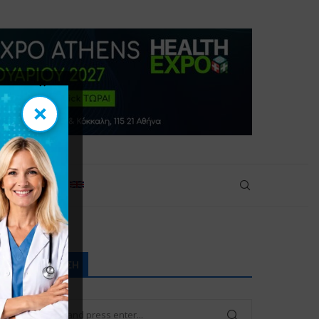
×
×
πικοινωνία
ΑΝΑΖΉΤΗΣΗ