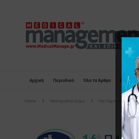
Αρχική
Περιοδικό
Όλα τα Άρθρα
Επικαιρό
Home
Metropolitan Expo
14ο Παμπελοποννησια