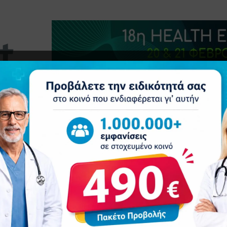
τητα
Δελτία Τύπου
Προβολή Ιατρού
Συνέδρια
Ε
κό Ιατρικό Συνέδριο