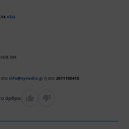
ίτε
εδώ.
16/8 30€
ς στο
info@synedra.g
r
ή στο
2611100410
.
το άρθρο;