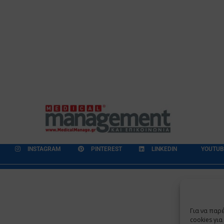
INSTAGRAM
PINTEREST
LINKEDIN
YOUTUB
εδομένων
Επικοινωνία
Ποιοι Είμαστε
Ποιοι μας Εμπιστεύονται
Για να παρ
Copyright 2009 - 2026
©
Χαραμή Α.Ε.
cookies γι