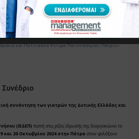
 Συνέδριο
τική συνάντηση των γιατρών της Δυτικής Ελλάδας και
νήσου (ΙΕΔΕΠ)
πιστή στις ρίζες ίδρυσής της διοργανώνει το
9 και 20 Οκτωβρίου 2024 στην Πάτρα
στον φιλόξενο