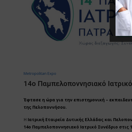
Metropolitan Expo
14ο Παμπελοποννησιακό Ιατρικό
Έφτασε η ώρα για την επιστημονική – εκπαιδευ
της Πελοποννήσου.
Η
Ιατρική Εταιρεία Δυτικής Ελλάδας και Πελοπον
14ο Παμπελοποννησιακό Ιατρικό Συνέδριο στις 1