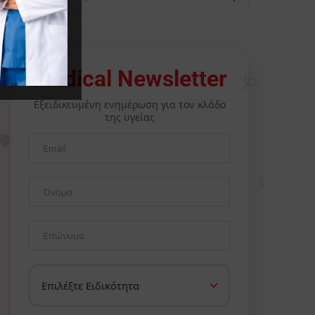
🩺
Medical Newsletter
Εξειδικευμένη ενημέρωση για τον κλάδο
της υγείας
🫀
⚕️