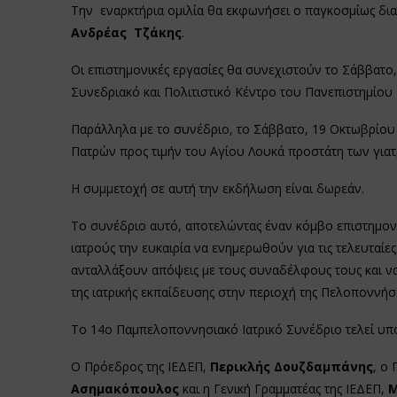
Την εναρκτήρια ομιλία θα εκφωνήσει ο παγκοσμίως δι
Ανδρέας Τζάκης
.
Οι επιστημονικές εργασίες θα συνεχιστούν το Σάββατο,
Συνεδριακό και Πολιτιστικό Κέντρο του Πανεπιστημίου
Παράλληλα με το συνέδριο, το Σάββατο, 19 Οκτωβρίου
Πατρών προς τιμήν του Αγίου Λουκά προστάτη των γιατ
Η συμμετοχή σε αυτή την εκδήλωση είναι δωρεάν.
Το συνέδριο αυτό, αποτελώντας έναν κόμβο επιστημον
ιατρούς την ευκαιρία να ενημερωθούν για τις τελευταίες 
ανταλλάξουν απόψεις με τους συναδέλφους τους και ν
της ιατρικής εκπαίδευσης στην περιοχή της Πελοποννήσο
Το 14ο Παμπελοποννησιακό Ιατρικό Συνέδριο τελεί υπό
Ο Πρόεδρος της ΙΕΔΕΠ,
Περικλής Δουζδαμπάνης
, ο
Ασημακόπουλος
και η Γενική Γραμματέας της ΙΕΔΕΠ,
Μ