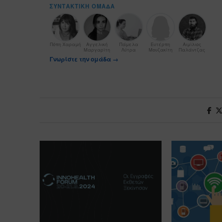
ΣΥΝΤΑΚΤΙΚΉ ΟΜΆΔΑ
Πόπη Χαραμή
Αγγελική
Πάμελα
Ευτέρπη
Αιμίλιος
Μαργαρίτη
Λύτρα
Μουζακίτη
Παλάντζας
Γνωρίστε την ομάδα →