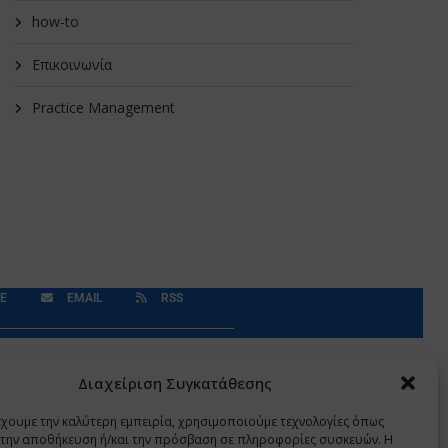
how-to
Επικοινωνία
Practice Management
E
EMAIL
RSS
Δεδομένα Προσωπικού Χαρακτήρα
Application
Διαχείριση Συγκατάθεσης
έχουμε την καλύτερη εμπειρία, χρησιμοποιούμε τεχνολογίες όπως
α την αποθήκευση ή/και την πρόσβαση σε πληροφορίες συσκευών. Η