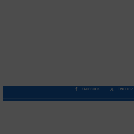
FACEBOOK
TWITTER
Περιορισμοί Ευθύνης
Προστασία Προσωπικών Δ