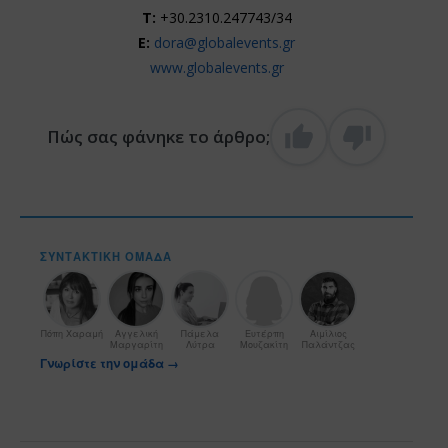
T:
+30.2310.247743/34
E:
dora@globalevents.gr
www.globalevents.gr
Πώς σας φάνηκε το άρθρο;
ΣΥΝΤΑΚΤΙΚΉ ΟΜΆΔΑ
Πόπη Χαραμή
Αγγελική
Πάμελα
Ευτέρπη
Αιμίλιος
Μαργαρίτη
Λύτρα
Μουζακίτη
Παλάντζας
Γνωρίστε την ομάδα →