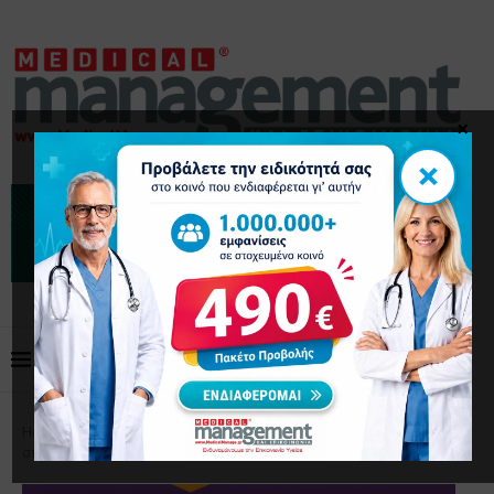
×
×
Home
Δελτία Τύπου
Το μέλλον της Αθλητιατρικής
στο 4ο Πανελλήνιο Αθλητιατρικό Συνέδριο στο Μαρούσι