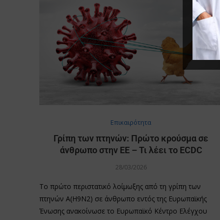
Επικαιρότητα
Γρίπη των πτηνών: Πρώτο κρούσμα σε
άνθρωπο στην ΕΕ – Τι λέει το ECDC
28/03/2026
Το πρώτο περιστατικό λοίμωξης από τη γρίπη των
πτηνών A(H9N2) σε άνθρωπο εντός της Ευρωπαϊκής
Ένωσης ανακοίνωσε το Ευρωπαϊκό Κέντρο Ελέγχου