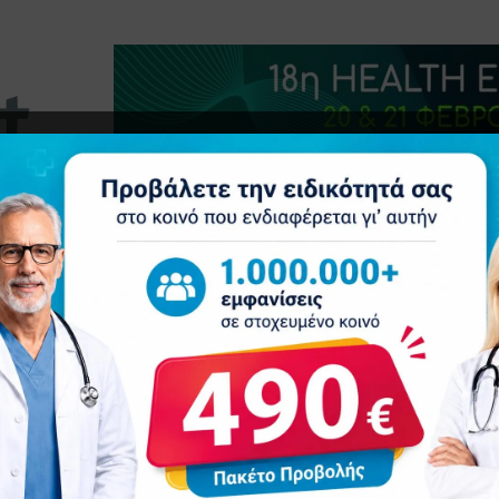
τητα
Δελτία Τύπου
Προβολή Ιατρού
Συνέδρια
Επ
ECDC