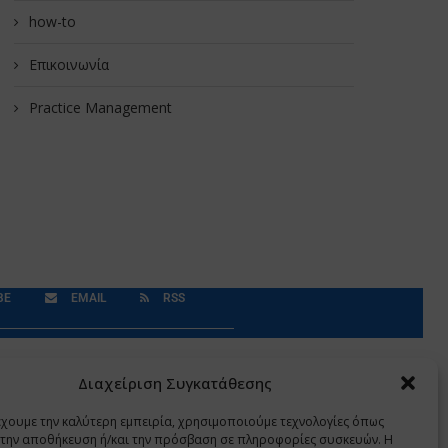
how-to
Επικοινωνία
Practice Management
BE
EMAIL
RSS
Δεδομένα Προσωπικού Χαρακτήρα
Application
Διαχείριση Συγκατάθεσης
έχουμε την καλύτερη εμπειρία, χρησιμοποιούμε τεχνολογίες όπως
α την αποθήκευση ή/και την πρόσβαση σε πληροφορίες συσκευών. Η