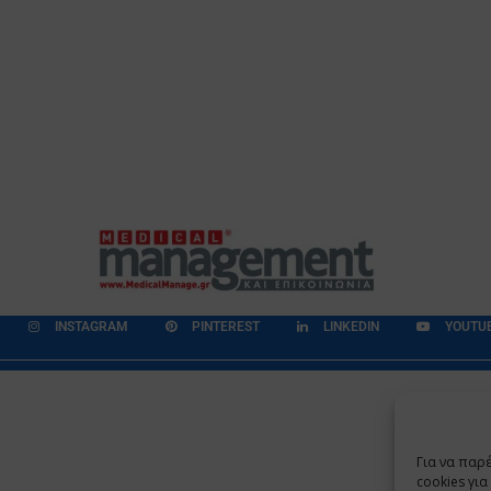
INSTAGRAM
PINTEREST
LINKEDIN
YOUTU
εδομένων
Επικοινωνία
Ποιοι Είμαστε
Ποιοι μας Εμπιστεύονται
Για να παρ
Copyright 2009 - 2026
©
Χαραμή Α.Ε.
cookies γι