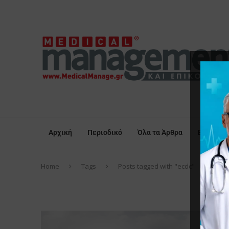
Αρχική
Περιοδικό
Όλα τα Άρθρα
Επικαιρό
Home
Tags
Posts tagged with "ecdc"