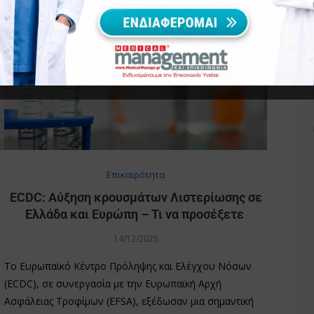
Επικαιρότητα
ECDC: Αύξηση κρουσμάτων Λιστερίωσης σε
Ελλάδα και Ευρώπη – Τι να προσέξετε
14/12/2025
Το Ευρωπαϊκό Κέντρο Πρόληψης και Ελέγχου Νόσων
(ECDC), σε συνεργασία με την Ευρωπαϊκή Αρχή
Ασφάλειας Τροφίμων (EFSA), εξέδωσαν μια σημαντική