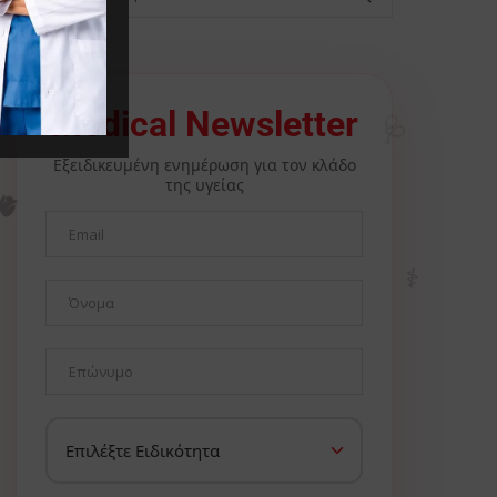
🩺
Medical Newsletter
Εξειδικευμένη ενημέρωση για τον κλάδο
της υγείας
🫀
⚕️