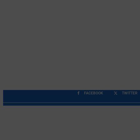
FACEBOOK
TWITTER
Περιορισμοί Ευθύνης
Προστασία Προσωπικών Δ