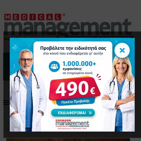
×
×
Home
Επικαιρότητα
Στον Άδωνι Γεωργιάδη το
χαρτοφυλάκιο της Ψυχικής Υγείας