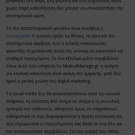
βοηθήσει στη δομή, στη γλώσσα και στη συχνότητα, αλλά
χωρίς σαφή καθοδήγηση δεν μπορεί να υποκαταστήσει την
επιστημονική κρίση.
Το πιο αποτελεσματικό μοντέλο είναι συνήθως
η
συνεργασία
. Ο γιατρός ορίζει τις θέσεις, τα όρια και την
επιστημονική ακρίβεια, ενώ ο ειδικός επικοινωνίας
φροντίζει τη μετατροπή αυτής της γνώσης σε κατανοητό και
σταθερό περιεχόμενο. Σε ένα εξειδικευμένο περιβάλλον
όπως αυτό που υπηρετεί το MedicalManage.gr, η ανάγκη
για κλαδική κατανόηση είναι ακόμη πιο εμφανής, γιατί δεν
αρκεί η γενική γνώση του digital marketing.
Τα social media δεν θα αντικαταστήσουν ποτέ την κλινική
επάρκεια, τη σύσταση από στόμα σε στόμα ή τη συνολική
εμπειρία του ασθενούς. Μπορούν όμως να επηρεάσουν
καθοριστικά το πώς διαμορφώνεται η πρώτη εντύπωση και
πώς εδραιώνεται η επαγγελματική σας θέση σε ένα όλο και
πιο ανταγωνιστικό περιβάλλον. Για τον γιατρό που θέλει