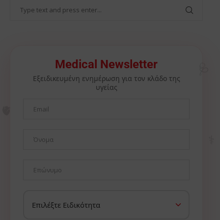
🩺
Medical Newsletter
Εξειδικευμένη ενημέρωση για τον κλάδο της
υγείας
🫀
⚕️