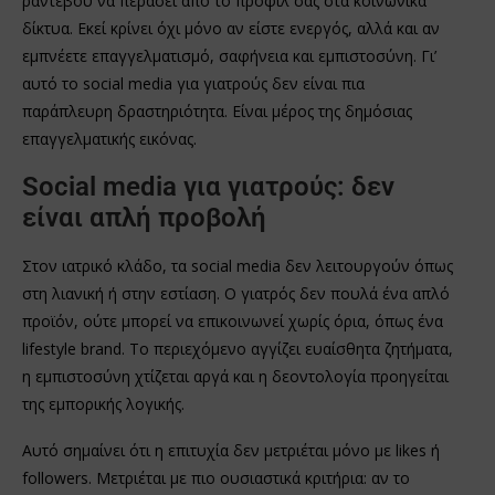
ραντεβού να περάσει από το προφίλ σας στα κοινωνικά
δίκτυα. Εκεί κρίνει όχι μόνο αν είστε ενεργός, αλλά και αν
εμπνέετε επαγγελματισμό, σαφήνεια και εμπιστοσύνη. Γι’
αυτό το social media για γιατρούς δεν είναι πια
παράπλευρη δραστηριότητα. Είναι μέρος της δημόσιας
επαγγελματικής εικόνας.
Social media για γιατρούς: δεν
είναι απλή προβολή
Στον ιατρικό κλάδο, τα social media δεν λειτουργούν όπως
στη λιανική ή στην εστίαση. Ο γιατρός δεν πουλά ένα απλό
προϊόν, ούτε μπορεί να επικοινωνεί χωρίς όρια, όπως ένα
lifestyle brand. Το περιεχόμενο αγγίζει ευαίσθητα ζητήματα,
η εμπιστοσύνη χτίζεται αργά και η δεοντολογία προηγείται
της εμπορικής λογικής.
Αυτό σημαίνει ότι η επιτυχία δεν μετριέται μόνο με likes ή
followers. Μετριέται με πιο ουσιαστικά κριτήρια: αν το