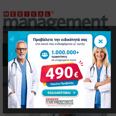
×
×
Home
Μάρκετινγκ
Social media για γιατρούς: τι
φέρνει αποτέλεσμα