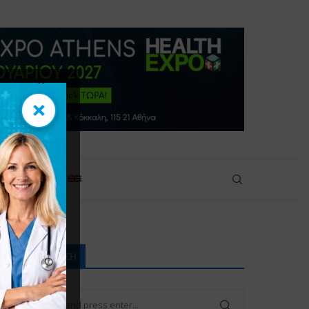
×
×
πικοινωνία
ΑΝΑΖΉΤΗΣΗ