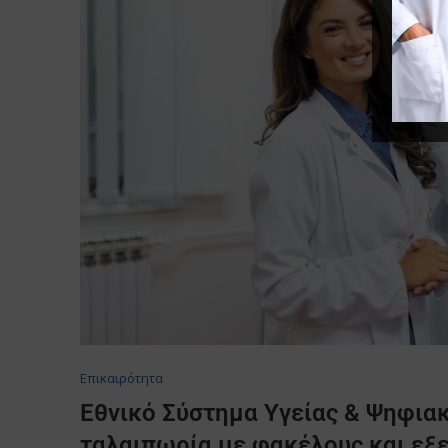
Επικαιρότητα
Εθνικό Σύστημα Υγείας & Ψηφιακ
ταλαιπωρία με φακέλους και εξ