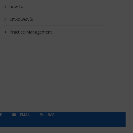
how-to
Επικοινωνία
Practice Management
E
EMAIL
RSS
Δεδομένα Προσωπικού Χαρακτήρα
Application