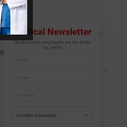
🩺
Medical Newsletter
Εξειδικευμένη ενημέρωση για τον κλάδο
της υγείας
🫀
⚕️