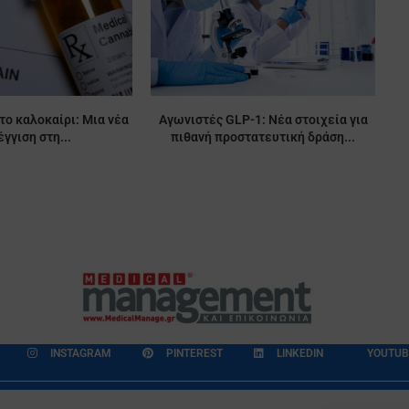
το καλοκαίρι: Μια νέα
Αγωνιστές GLP-1: Νέα στοιχεία για
γγιση στη...
πιθανή προστατευτική δράση...
INSTAGRAM
PINTEREST
LINKEDIN
YOUTUB
εδομένων
Επικοινωνία
Ποιοι Είμαστε
Ποιοι μας Εμπιστεύονται