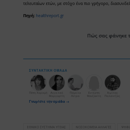
τελευταίων ετών, με στόχο ένα πιο γρήγορο, διασυνδεδ
Πηγή:
healthreport.gr
Πώς σας φάνηκε 
ΣΥΝΤΑΚΤΙΚΉ ΟΜΆΔΑ
Πόπη Χαραμή
Αγγελική
Πάμελα
Ευτέρπη
Αιμίλιος
Μαργαρίτη
Λύτρα
Μουζακίτη
Παλάντζας
Γνωρίστε την ομάδα →
ΕΘΝΙΚΌ ΣΎΣΤΗΜΑ ΥΓΕΊΑΣ
ΝΟΣΟΚΟΜΕΊΑ ΑΛΛΑΓΈΣ
ΨΗΦΙ