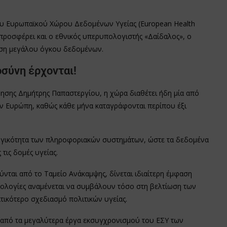
του Ευρωπαϊκού Χώρου Δεδομένων Υγείας (European Health
 προσφέρει και ο εθνικός υπερυπολογιστής «Δαίδαλος», ο
υση μεγάλου όγκου δεδομένων.
σύνη έρχονται!
ησης Δημήτρης Παπαστεργίου, η χώρα διαθέτει ήδη μία από
ην Ευρώπη, καθώς κάθε μήνα καταγράφονται περίπου έξι
υργικότητα των πληροφοριακών συστημάτων, ώστε τα δεδομένα
τις δομές υγείας.
ται από το Ταμείο Ανάκαμψης, δίνεται ιδιαίτερη έμφαση
χνολογίες αναμένεται να συμβάλουν τόσο στη βελτίωση των
τικότερο σχεδιασμό πολιτικών υγείας.
 από τα μεγαλύτερα έργα εκσυγχρονισμού του ΕΣΥ των