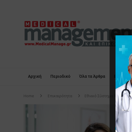
Αρχική
Περιοδικό
Όλα τα Άρθρα
Επικαιρό
Home
Επικαιρότητα
Εθνικό Σύστημα Υγείας & 