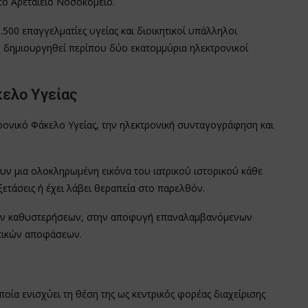
το Αρεταίειο Νοσοκομείο.
500 επαγγελματίες υγείας και διοικητικοί υπάλληλοι
 δημιουργηθεί περίπου δύο εκατομμύρια ηλεκτρονικοί
ελο Υγείας
ρονικό Φάκελο Υγείας, την ηλεκτρονική συνταγογράφηση και
υν μια ολοκληρωμένη εικόνα του ιατρικού ιστορικού κάθε
ετάσεις ή έχει λάβει θεραπεία στο παρελθόν.
η των καθυστερήσεων, στην αποφυγή επαναλαμβανόμενων
υτικών αποφάσεων.
οία ενισχύει τη θέση της ως κεντρικός φορέας διαχείρισης