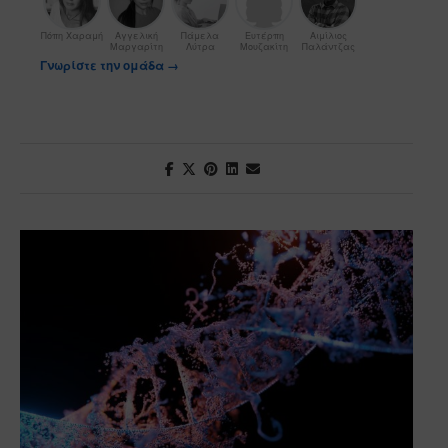
Πόπη Χαραμή
Αγγελική
Πάμελα
Ευτέρπη
Αιμίλιος
Μαργαρίτη
Λύτρα
Μουζακίτη
Παλάντζας
Γνωρίστε την ομάδα →