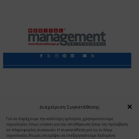
Περιορισμοί Ευθύνης
Προστασία Προσωπικών Δεδομένων
Επικοινωνία
Ποιοι Είμαστε
Ποιοι μας Εμπιστεύονται
Δεδομένα Προσωπικού Χαρακτήρα
Application
Διαχείριση Συγκατάθεσης
Copyright 2009 - 2026
©
Χαραμή Α.Ε.
Για να παρέχουμε την καλύτερη εμπειρία, χρησιμοποιούμε
τεχνολογίες όπως cookies για την αποθήκευση ή/και την πρόσβαση
σε πληροφορίες συσκευών. Η συγκατάθεση για τις εν λόγω
τεχνολογίες θα μας επιτρέψει να επεξεργαστούμε δεδομένα