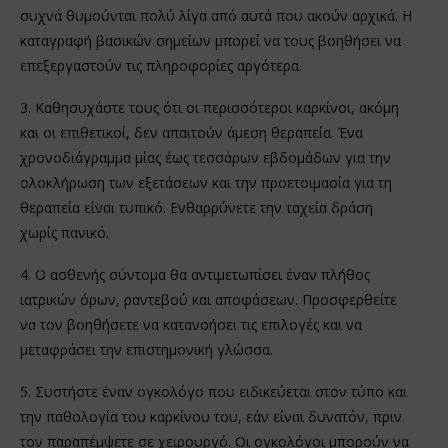
συχνά θυμούνται πολύ λίγα από αυτά που ακούν αρχικά. Η
καταγραφή βασικών σημείων μπορεί να τους βοηθήσει να
επεξεργαστούν τις πληροφορίες αργότερα.
3. Καθησυχάστε τους ότι οι περισσότεροι καρκίνοι, ακόμη
και οι επιθετικοί, δεν απαιτούν άμεση θεραπεία. Ένα
χρονοδιάγραμμα μίας έως τεσσάρων εβδομάδων για την
ολοκλήρωση των εξετάσεων και την προετοιμασία για τη
θεραπεία είναι τυπικό. Ενθαρρύνετε την ταχεία δράση
χωρίς πανικό.
4. Ο ασθενής σύντομα θα αντιμετωπίσει έναν πλήθος
ιατρικών όρων, ραντεβού και αποφάσεων. Προσφερθείτε
να τον βοηθήσετε να κατανοήσει τις επιλογές και να
μεταφράσει την επιστημονική γλώσσα.
5. Συστήστε έναν ογκολόγο που ειδικεύεται στον τύπο και
την παθολογία του καρκίνου του, εάν είναι δυνατόν, πριν
τον παραπέμψετε σε χειρουργό. Οι ογκολόγοι μπορούν να