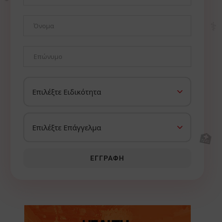
⚕️
🏥
ΕΓΓΡΑΦΉ