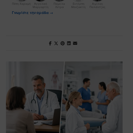
Πόπη Χαραμή
Αγγελική
Πάμελα
Ευτέρπη
Αιμίλιος
Μαργαρίτη
Λύτρα
Μουζακίτη
Παλάντζας
Γνωρίστε την ομάδα →