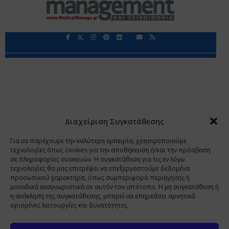
Περιορισμοί Ευθύνης
Προστασία Προσωπικών Δεδομένων
Επικοινωνία
Ποιοι Είμαστε
Ποιοι μας Εμπιστεύονται
Δεδομένα Προσωπικού Χαρακτήρα
Application
Διαχείριση Συγκατάθεσης
Copyright 2009 - 2026
©
Χαραμή Α.Ε.
Για να παρέχουμε την καλύτερη εμπειρία, χρησιμοποιούμε
τεχνολογίες όπως cookies για την αποθήκευση ή/και την πρόσβαση
σε πληροφορίες συσκευών. Η συγκατάθεση για τις εν λόγω
τεχνολογίες θα μας επιτρέψει να επεξεργαστούμε δεδομένα
www.PharmaManage.gr
•
www.HealthExpo.gr
•
www.YO.gr
προσωπικού χαρακτήρα, όπως συμπεριφορά περιήγησης ή
μοναδικά αναγνωριστικά σε αυτόν τον ιστότοπο. Η μη συγκατάθεση ή
•
www.GreekShares.com
•
www.eLearning-
η ανάκληση της συγκατάθεσης, μπορεί να επηρεάσει αρνητικά
PharmaManage.gr
•
www.Charami-SA.gr
ορισμένες λειτουργίες και δυνατότητες.
Η ιστοσελίδα www.MedicalManage.gr απευθύνεται σε