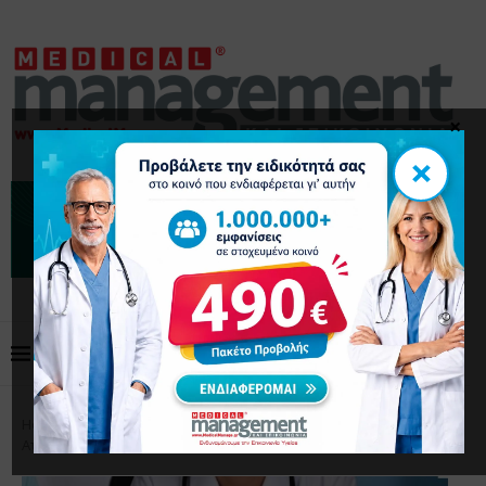
×
×
Home
Το Επάγγελμα
Πώς να Περάσετε από την
Ατομική Εργασία στη Συνεργασία