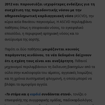
2012 και παρουσιάζει ισχυρότερες ενδείξεις για τη
συσχέτιση της περιοδοντικής νόσου με την
αθηροσκληρωτική καρδιαγγειακή νόσο
(ASCVD), την
κύρια αιτία θανάτου παγκοσμίως. Η ASCVD περιλαμβάνει
παθήσεις όπως η στεφανιαία νόσος, το εγκεφαλικό
επεισόδιο, η περιφερική αρτηριακή νόσος και το
ανεύρυσμα της αορτής.
Παρότι οι δύο παθήσεις
μοιράζονται κοινούς
παράγοντες κινδύνου, τα νέα δεδομένα δείχνουν
ότι η σχέση τους είναι και ανεξάρτητη
. Πιθανοί
μηχανισμοί περιλαμβάνουν τη διέλευση βακτηρίων από τα
ούλα στην κυκλοφορία του αίματος, αγγειακές λοιμώξεις
και τη χρόνια συστηματική φλεγμονή, η οποία μπορεί να
βλάψει τα αιμοφόρα αγγεία.
«
Το στόμα και η
καρδιά
συνδέονται στενά
», τονίζει ο
επικεφαλής της συγγραφικής ομάδας, παιδοκαρδιολόγος