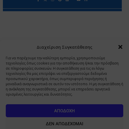
Περιορισμοί Ευθύνης
Προστασία Προσωπικών Δεδομένων
Επικοινωνία
Ποιοι Είμαστε
Ποιοι μας Εμπιστεύονται
Δεδομένα Προσωπικού Χαρακτήρα
Application
Διαχείριση Συγκατάθεσης
Copyright 2009 - 2026
©
Χαραμή Α.Ε.
Για να παρέχουμε την καλύτερη εμπειρία, χρησιμοποιούμε
τεχνολογίες όπως cookies για την αποθήκευση ή/και την πρόσβαση
σε πληροφορίες συσκευών. Η συγκατάθεση για τις εν λόγω
τεχνολογίες θα μας επιτρέψει να επεξεργαστούμε δεδομένα
www.PharmaManage.gr
•
www.HealthExpo.gr
•
www.YO.gr
προσωπικού χαρακτήρα, όπως συμπεριφορά περιήγησης ή
μοναδικά αναγνωριστικά σε αυτόν τον ιστότοπο. Η μη συγκατάθεση ή
•
www.GreekShares.com
•
www.eLearning-
η ανάκληση της συγκατάθεσης, μπορεί να επηρεάσει αρνητικά
PharmaManage.gr
•
www.Charami-SA.gr
ορισμένες λειτουργίες και δυνατότητες.
Η ιστοσελίδα www.MedicalManage.gr απευθύνεται σε
Επαγγελματίες Υγείας.
Με την παραμονή σας σε αυτή δηλώνετε,
ΑΠΟΔΟΧΉ
με ατομική σας ευθύνη και γνωρίζοντας τις κυρώσεις που
προβλέπονται από τις διατάξεις της παραγράφου 6 του άρθρου 22 του
ΔΕΝ ΑΠΟΔΈΧΟΜΑΙ
νόμου 1599/1986, ότι είστε Επαγγελματίας Υγείας.