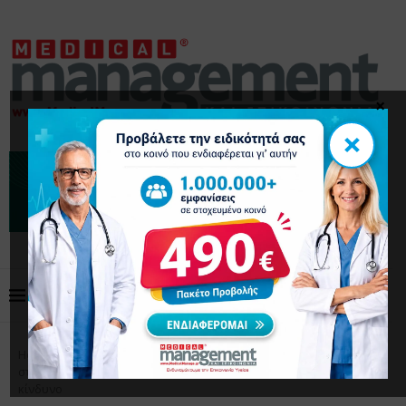
×
×
Home
Επικαιρότητα
Ουλίτιδα: Πώς η κακή
στοματική υγιεινή μπορεί να αυξήσει τον καρδιαγγειακό
κίνδυνο