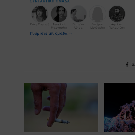
ΣΥΝΤΑΚΤΙΚΉ ΟΜΆΔΑ
Πόπη Χαραμή
Αγγελική
Πάμελα
Ευτέρπη
Αιμίλιος
Μαργαρίτη
Λύτρα
Μουζακίτη
Παλάντζας
Γνωρίστε την ομάδα →