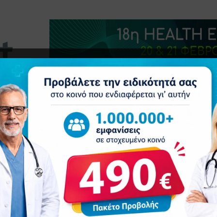
τητα
Δελτία Τύπου
Προβολή Ιατρού
Συνέδρια
Ε
 νέες τάσεις στην Καρδιολογία σε ένα πρωτοποριακό συνέδριο με κορυφαί