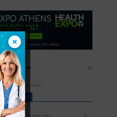
×
×
πικοινωνία
ους επιστήμονες του χώρου
ΑΝΑΖΉΤΗΣΗ