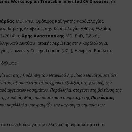
arios
Workshop
on
Treatable
Inherited
CV
Diseases
, σε
 Βάρδας
MD, PhD, Ομότιμος Καθηγητής Καρδιολογίας,
ου Ιατρικής Ακριβείας στην Καρδιολογία, Αθήνα, Ελλάδα,
12–2014), ο
Άρης Αναστασάκης
MD, PhD, Ειδικός
ληνικού Δικτύου Ιατρικής Ακριβείας στην Καρδιολογία,
γίας, University College London (UCL), Ηνωμένο Βασίλειο.
δήλωσε:
λογία και στην Πρόληψη του Νεανικού Αιφνίδιου Θανάτου εστιάζει
του, αξιοποιώντας τις σύγχρονες εξελίξεις στη γενετική, την
καρδιαγγειακών νοσημάτων. Παράλληλα, στοχεύει στη βελτίωση της
της καρδιάς. Μας τιμά ιδιαίτερα η συμμετοχή της
Παγκόσμιας
ου παράλληλα υπογραμμίζει την παγκόσμια σημασία των
του συνεδρίου για την ελληνική πραγματικότητα είπε: