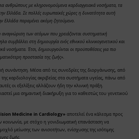
 για ανθρώπους με κληρονομούμενα καρδιαγγειακά νοσήματα, τα
την Ελλάδα. Σε πολλές ευρωπαϊκές χώρες η δυνατότητα αυτή
ην Ελλάδα παραμένει ακόμη ζητούμενο.
ρη αναγνώριση των ατόμων που χρειάζονται συστηματική
α συμβάλλει στη δημιουργία ενός εθνικού κλινικογενετικού και
κά νοσήματα. Έτσι, δημιουργούνται οι προϋποθέσεις για πιο
ματικότερη προστασία της ζωής».
κή συνάντηση. Μέσα από τις συνεδρίες της διοργάνωσης, από
 της καρδιολογίας ακριβείας στα συστήματα υγείας, πάνω από
τές οι εξελίξεις αλλάζουν ήδη την κλινική πράξη.
αστεί μια σημαντική διακήρυξη για το καθεστώς του γενετικού
ision
Medicine
in
Cardiology
»
αποτελεί ένα κάλεσμα προς
ην κοινωνία, με στόχο η γονιδιωματική επανάσταση να
 μοχλό μείωσης των ανισοτήτων, ενίσχυσης της ισότιμης
ινης ζωής.