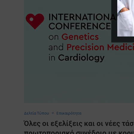
Δελτία Τύπου
Επικαιρότητα
Όλες οι εξελίξεις και οι νέες τά
πρωτοποριακό συνέδριο με κορυ