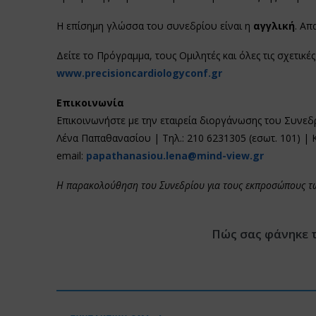
Η επίσημη γλώσσα του συνεδρίου είναι η
αγγλική
. Απ
Δείτε το Πρόγραμμα, τους Ομιλητές και όλες τις σχετικ
www.precisioncardiologyconf.gr
Επικοινωνία
Επικοινωνήστε με την εταιρεία διοργάνωσης του Συνεδ
Λένα Παπαθανασίου | Τηλ.: 210 6231305 (εσωτ. 101) | Κ
email:
papathanasiou.lena@mind-view.gr
Η παρακολούθηση του Συνεδρίου για τους εκπροσώπους των
Πώς σας φάνηκε 