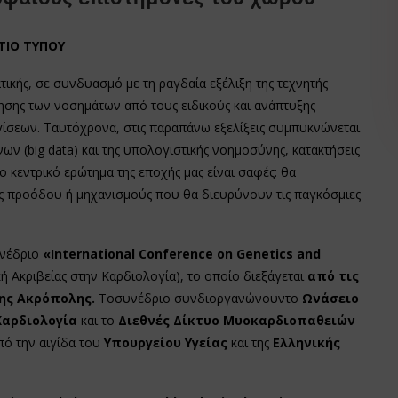
ΤΙΟ ΤΥΠΟΥ
ικής, σε συνδυασμό με τη ραγδαία εξέλιξη της τεχνητής
ησης των νοσημάτων από τους ειδικούς και ανάπτυξης
σεων. Ταυτόχρονα, στις παραπάνω εξελίξεις συμπυκνώνεται
ν (big data) και της υπολογιστικής νοημοσύνης, κατακτήσεις
 κεντρικό ερώτημα της εποχής μας είναι σαφές: θα
ής προόδου ή μηχανισμούς που θα διευρύνουν τις παγκόσμιες
υνέδριο
«
International
Conference
on
Genetics
and
ική Ακριβείας στην Καρδιολογία), το οποίο διεξάγεται
από τις
ης Ακρόπολης.
Τοσυνέδριο συνδιοργανώνουντο
Ωνάσειο
Καρδιολογία
και το
Διεθνές Δίκτυο Μυοκαρδιοπαθειών
πό την αιγίδα του
Υπουργείου Υγείας
και της
Ελληνικής