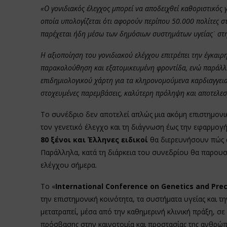
«Ο γονιδιακός έλεγχος μπορεί να αποδειχθεί καθοριστικός
οποία υπολογίζεται ότι αφορούν περίπου 50.000 πολίτες σ
παρέχεται ήδη μέσω των δημόσιων συστημάτων υγείας˙ στ
Η αξιοποίηση του γονιδιακού ελέγχου επιτρέπει την έγκαι
παρακολούθηση και εξατομικευμένη φροντίδα, ενώ παράλληλ
επιδημιολογικού χάρτη για τα κληρονομούμενα καρδιαγγεια
στοχευμένες παρεμβάσεις, καλύτερη πρόληψη και αποτελεσ
Το συνέδριο δεν αποτελεί απλώς μια ακόμη επιστημονι
τον γενετικό έλεγχο και τη διάγνωση έως την εφαρμογή
80 ξένοι και Έλληνες ειδικοί
θα διερευνήσουν πώς αυ
Παράλληλα, κατά τη διάρκεια του συνεδρίου θα παρουσι
ελέγχου σήμερα.
Το «
International
Conference
on
Genetics
and
Prec
την επιστημονική κοινότητα, τα συστήματα υγείας και τ
μετατραπεί, μέσα από την καθημερινή κλινική πράξη, σε
πρόσβασης στην καινοτομία και προστασίας της ανθρώπ