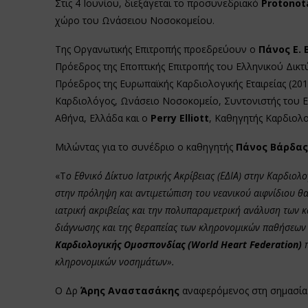
Στις 4 Ιουνίου, διεξάγεται το προσυνεδριακό
Protonot
χώρο του Ωνάσειου Νοσοκομείου.
Της Οργανωτικής Επιτροπής προεδρεύουν ο
Πάνος Ε.
Πρόεδρος της Εποπτικής Επιτροπής του Ελληνικού Δικτύ
Πρόεδρος της Ευρωπαϊκής Καρδιολογικής Εταιρείας (20
Καρδιολόγος, Ωνάσειο Νοσοκομείο, Συντονιστής του Ελ
Αθήνα, Ελλάδα και ο
Perry Elliott
, Καθηγητής Καρδιολο
Μιλώντας για το συνέδριο ο καθηγητής
Πάνος Βάρδας
«Τ
ο Εθνικό Δίκτυο Ιατρικής Ακρίβειας (ΕΔΙΑ) στην Καρδιο
στην πρόληψη και αντιμετώπιση του νεανικού αιφνίδιου θανά
ιατρική ακριβείας και την πολυπαραμετρική ανάλυση των 
διάγνωσης και της θεραπείας των κληρονομικών παθήσεων 
Καρδιολογικής Ομοσπονδίας (
World
Heart
Federation
)
π
κληρονομικών νοσημάτων».
Ο Δρ
Άρης Αναστασάκης
αναφερόμενος στη σημασία 