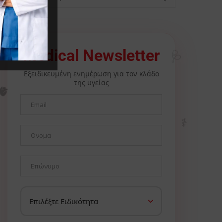
Medical Newsletter
🩺
Εξειδικευμένη ενημέρωση για τον κλάδο
της υγείας
🫀
⚕️