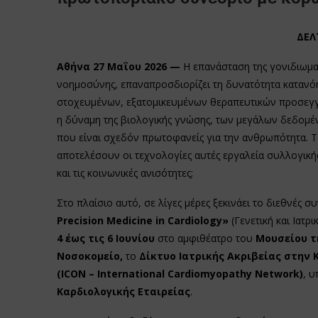
ΔΕΛ
Αθήνα 27 Μαΐου 2026 —
Η επανάσταση της γονιδιωματ
νοημοσύνης, επαναπροσδιορίζει τη δυνατότητα κατανό
στοχευμένων, εξατομικευμένων θεραπευτικών προσεγγί
η δύναμη της βιολογικής γνώσης, των μεγάλων δεδομένω
που είναι σχεδόν πρωτοφανείς για την ανθρωπότητα. Το
αποτελέσουν οι τεχνολογίες αυτές εργαλεία συλλογικ
και τις κοινωνικές ανισότητες;
Στο πλαίσιο αυτό, σε λίγες μέρες ξεκινάει το διεθνές σ
Precision
Medicine
in
Cardiology
»
(Γενετική και Ιατρ
4 έως τις 6 Ιουνίου
στο αμφιθέατρο του
Μουσείου τ
Νοσοκομείο,
το
Δίκτυο Ιατρικής Ακριβείας στην 
(
ICON
–
International
Cardiomyopathy
Network
)
, υ
Καρδιολογικής Εταιρείας
.