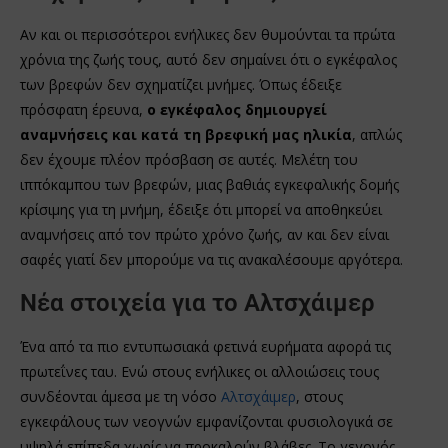
Αν και οι περισσότεροι ενήλικες δεν θυμούνται τα πρώτα
χρόνια της ζωής τους, αυτό δεν σημαίνει ότι ο εγκέφαλος
των βρεφών δεν σχηματίζει μνήμες. Όπως έδειξε
πρόσφατη έρευνα,
ο εγκέφαλος δημιουργεί
αναμνήσεις και κατά τη βρεφική μας ηλικία
, απλώς
δεν έχουμε πλέον πρόσβαση σε αυτές. Μελέτη του
ιππόκαμπου των βρεφών, μιας βαθιάς εγκεφαλικής δομής
κρίσιμης για τη μνήμη, έδειξε ότι μπορεί να αποθηκεύει
αναμνήσεις από τον πρώτο χρόνο ζωής, αν και δεν είναι
σαφές γιατί δεν μπορούμε να τις ανακαλέσουμε αργότερα.
Νέα στοιχεία για το Αλτσχάιμερ
Ένα από τα πιο εντυπωσιακά φετινά ευρήματα αφορά τις
πρωτεΐνες ταυ. Ενώ στους ενήλικες οι αλλοιώσεις τους
συνδέονται άμεσα με τη νόσο
Αλτσχάιμερ
, στους
εγκεφάλους των νεογνών εμφανίζονται φυσιολογικά σε
υψηλά επίπεδα χωρίς να προκαλούν βλάβες. Το γεγονός