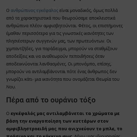
Ο
ανθρώπινος εγκέφαλος
είναι μοναδικός, όμως πολλά
από τα χαρακτηριστικά που θεωρούσαμε αποκλειστικά
ανθρώπινα πλέον αμφισβητούνται. Φέτος, οι επιστήμονες
έμαθαν περισσότερα για τις γνωστικές ικανότητες των
πλησιέστερων συγγενών μας, των πρωτευόντων. Οι
χιμπαντζήδες, για παράδειγμα, μπορούν να σταθμίζουν
αποδείξεις και να αναθεωρούν πεποιθήσεις όταν
αποδεικνύονται λανθασμένες. Οι μπονόμπο, επίσης,
μπορούν να αντιλαμβάνονται πότε ένας άνθρωπος δεν
γνωρίζει κάτι- μια ικανότητα που ονομάζεται Θεωρία του
Νου.
Πέρα από το ουράνιο τόξο
Ο
εγκέφαλός μας αντιλαμβάνεται τα χρώματα με
βάση την ενεργοποίηση των κυττάρων στον
αμφιβληστροειδή μας που ανιχνεύουν το μπλε, το
πράσινο και το κόκκινο φως
. Λόγω μιας ιδιομορφίας