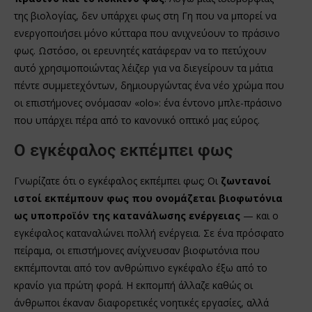
της βιολογίας, δεν υπάρχει φως στη Γη που να μπορεί να
ενεργοποιήσει μόνο κύτταρα που ανιχνεύουν το πράσινο
φως. Ωστόσο, οι ερευνητές κατάφεραν να το πετύχουν
αυτό χρησιμοποιώντας λέιζερ για να διεγείρουν τα μάτια
πέντε συμμετεχόντων, δημιουργώντας ένα νέο χρώμα που
οι επιστήμονες ονόμασαν «olo»: ένα έντονο μπλε-πράσινο
που υπάρχει πέρα ​​από το κανονικό οπτικό μας εύρος.
Ο εγκέφαλος εκπέμπει φως
Γνωρίζατε ότι ο εγκέφαλος εκπέμπει φως; Οι
ζωντανοί
ιστοί εκπέμπουν φως που ονομάζεται βιοφωτόνια
ως υποπροϊόν της κατανάλωσης ενέργειας
— και ο
εγκέφαλος καταναλώνει πολλή ενέργεια. Σε ένα πρόσφατο
πείραμα, οι επιστήμονες ανίχνευσαν βιοφωτόνια που
εκπέμπονται από τον ανθρώπινο εγκέφαλο έξω από το
κρανίο για πρώτη φορά. Η εκπομπή άλλαζε καθώς οι
άνθρωποι έκαναν διαφορετικές νοητικές εργασίες, αλλά