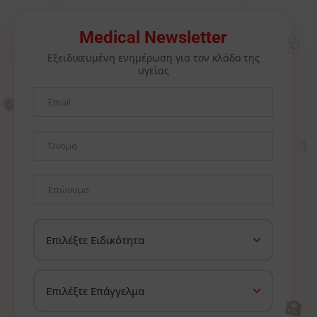
🩺
Medical Newsletter
Εξειδικευμένη ενημέρωση για τον κλάδο της
υγείας
🫀
⚕️
🏥