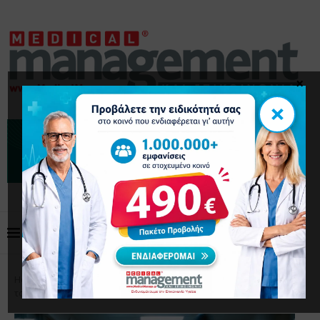
×
×
Home
Επικαιρότητα
ΟΕΝΓΕ: Δεν έχει εκταμιευθεί
το κονδύλι για τις εφημερίες του πρώτου τριμήνου