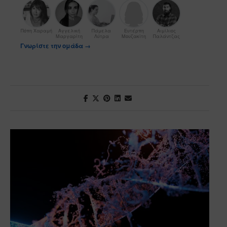
Πόπη Χαραμή
Αγγελική
Πάμελα
Ευτέρπη
Αιμίλιος
Μαργαρίτη
Λύτρα
Μουζακίτη
Παλάντζας
Γνωρίστε την ομάδα →