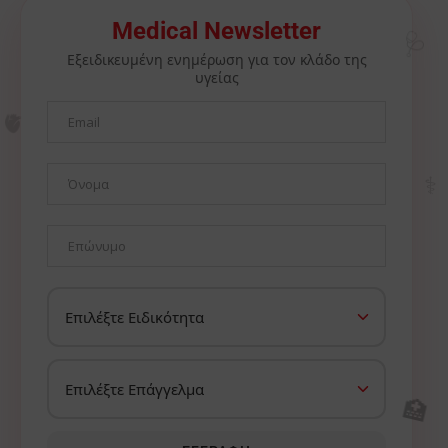
🩺
Medical Newsletter
Εξειδικευμένη ενημέρωση για τον κλάδο της
υγείας
🫀
⚕️
🏥