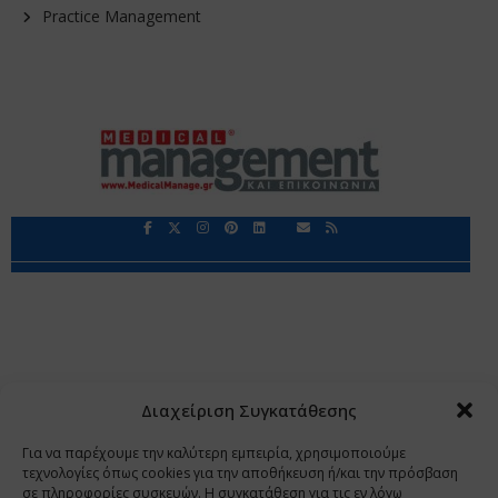
Practice Management
Περιορισμοί Ευθύνης
Προστασία Προσωπικών Δεδομένων
Επικοινωνία
Ποιοι Είμαστε
Ποιοι μας Εμπιστεύονται
Δεδομένα Προσωπικού Χαρακτήρα
Application
Διαχείριση Συγκατάθεσης
Copyright 2009 - 2026
©
Χαραμή Α.Ε.
Για να παρέχουμε την καλύτερη εμπειρία, χρησιμοποιούμε
τεχνολογίες όπως cookies για την αποθήκευση ή/και την πρόσβαση
σε πληροφορίες συσκευών. Η συγκατάθεση για τις εν λόγω