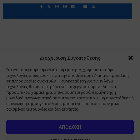
Περιορισμοί Ευθύνης
Προστασία Προσωπικών Δεδομένων
Επικοινωνία
Ποιοι Είμαστε
Ποιοι μας Εμπιστεύονται
Δεδομένα Προσωπικού Χαρακτήρα
Application
Διαχείριση Συγκατάθεσης
Copyright 2009 - 2026
©
Χαραμή Α.Ε.
Για να παρέχουμε την καλύτερη εμπειρία, χρησιμοποιούμε
τεχνολογίες όπως cookies για την αποθήκευση ή/και την πρόσβαση
σε πληροφορίες συσκευών. Η συγκατάθεση για τις εν λόγω
τεχνολογίες θα μας επιτρέψει να επεξεργαστούμε δεδομένα
www.PharmaManage.gr
•
www.HealthExpo.gr
•
www.YO.gr
προσωπικού χαρακτήρα, όπως συμπεριφορά περιήγησης ή
μοναδικά αναγνωριστικά σε αυτόν τον ιστότοπο. Η μη συγκατάθεση ή
•
www.GreekShares.com
•
www.eLearning-
η ανάκληση της συγκατάθεσης, μπορεί να επηρεάσει αρνητικά
PharmaManage.gr
•
www.Charami-SA.gr
ορισμένες λειτουργίες και δυνατότητες.
Η ιστοσελίδα www.MedicalManage.gr απευθύνεται σε
Επαγγελματίες Υγείας.
Με την παραμονή σας σε αυτή δηλώνετε,
ΑΠΟΔΟΧΉ
με ατομική σας ευθύνη και γνωρίζοντας τις κυρώσεις που
προβλέπονται από τις διατάξεις της παραγράφου 6 του άρθρου 22 του