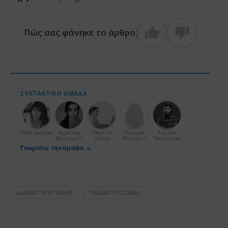
Πώς σας φάνηκε το άρθρο;
ΣΥΝΤΑΚΤΙΚΉ ΟΜΆΔΑ
Πόπη Χαραμή
Αγγελική
Πάμελα
Ευτέρπη
Αιμίλιος
Μαργαρίτη
Λύτρα
Μουζακίτη
Παλάντζας
Γνωρίστε την ομάδα →
ΆΔΩΝΙΣ ΓΕΩΡΓΙΆΔΗΣ
ΠΑΙΔΊΑΤΡΟΣ ΣΆΜΟ