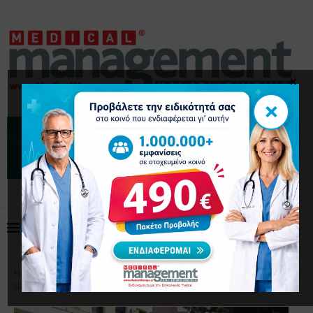
×
×
Home
Επικαιρότητα
Νοσοκομειακοί γιατροί VS
Άδωνι Γεωργιάδη για την viral παιδίατρο στη Σάμο