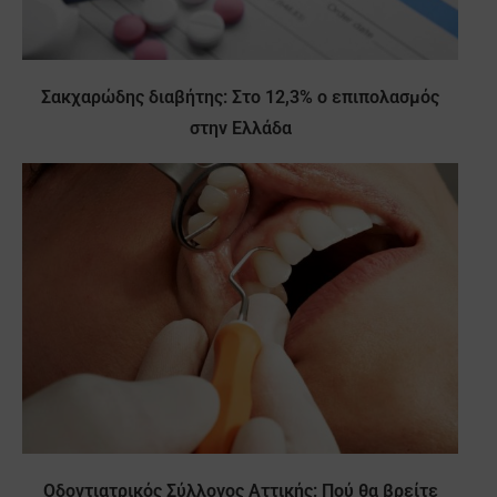
Σακχαρώδης διαβήτης: Στο 12,3% ο επιπολασμός
στην Ελλάδα
Οδοντιατρικός Σύλλογος Αττικής: Πού θα βρείτε