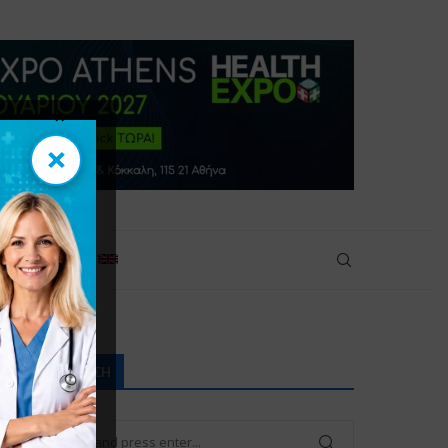
×
×
πικοινωνία
άδες ζωές
ΑΝΑΖΉΤΗΣΗ