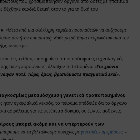
 πρώτους που χρησιμοποίησαν όργανα από δότες με ηπατίτιδα
 δέχθηκε καρδιά θετική στον ιό για τη δική του
ύν
. «
Μετά από μια ολόκληρη καριέρα προσπαθειών να αυξήσουμε
όοδος δεν ήταν ουσιαστική. Κάθε μικρό βήμα ακυρωνόταν από τον
ής»
, αναφέρει.
καετίες, ο ίδιος επισημαίνει ότι οι πρόσφατες τεχνολογικές
ίησης των γουρουνιών– άλλαξαν τα δεδομένα. «
Για χρόνια
άνοιγαν ποτέ. Τώρα, όμως, βρισκόμαστε πραγματικά εκεί
»,
αγκοσμίως μεταμόσχευση γενετικά τροποποιημένου
ης ήταν εγκεφαλικά νεκρός, το πείραμα απέδειξε ότι το όργανο
 ασφάλειας για τις μετέπειτα δοκιμές σε ζώντες ασθενείς.
οίρους μπορεί ακόμη και να υπερτερούν των
ί μπορούμε να τα βελτιώνουμε συνεχώς με
γενετικές παρεμβάσεις
–
 εξηγεί.