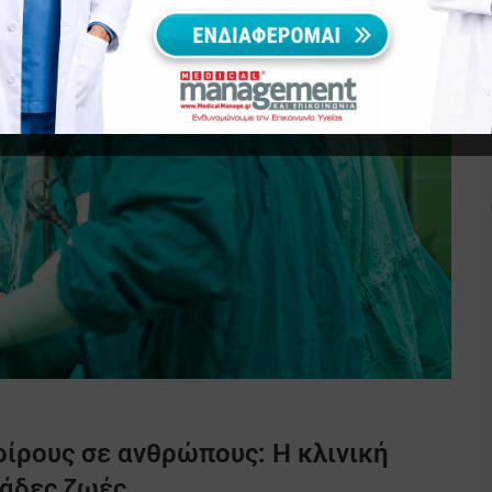
ίρους σε ανθρώπους: Η κλινική
ιάδες ζωές