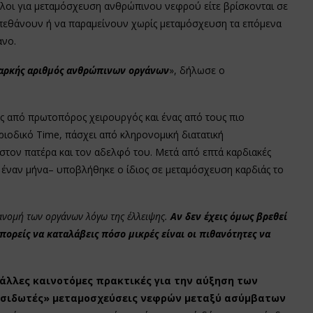
ληλοι για μεταμόσχευση ανθρώπινου νεφρού είτε βρίσκονται σε
να πεθάνουν ή να παραμείνουν χωρίς μεταμόσχευση τα επόμενα
ανο.
επαρκής αριθμός ανθρώπινων οργάνων
», δήλωσε ο
ός από πρωτοπόρος χειρουργός και ένας από τους πιο
ιοδικό Time, πάσχει από κληρονομική διατατική
στον πατέρα και τον αδελφό του. Μετά από επτά καρδιακές
 έναν μήνα– υποβλήθηκε ο ίδιος σε μεταμόσχευση καρδιάς το
ανομή των οργάνων λόγω της έλλειψης.
Αν δεν έχεις όμως βρεθεί
ορείς να καταλάβεις πόσο μικρές είναι οι πιθανότητες να
 άλλες καινοτόμες πρακτικές για την αύξηση των
υσιδωτές» μεταμοσχεύσεις νεφρών μεταξύ ασύμβατων