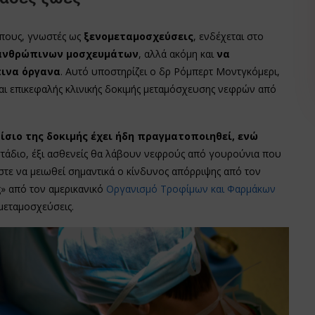
πους, γνωστές ως
ξενομεταμοσχεύσεις
, ενδέχεται στο
 ανθρώπινων μοσχευμάτων
, αλλά ακόμη και
να
ινα όργανα
. Αυτό υποστηρίζει ο δρ Ρόμπερτ Μοντγκόμερι,
και επικεφαλής κλινικής δοκιμής μεταμόσχευσης νεφρών από
σιο της δοκιμής έχει ήδη πραγματοποιηθεί, ενώ
 στάδιο, έξι ασθενείς θα λάβουν νεφρούς από γουρούνια που
στε να μειωθεί σημαντικά ο κίνδυνος απόρριψης από τον
» από τον αμερικανικό
Οργανισμό Τροφίμων και Φαρμάκων
 μεταμοσχεύσεις.