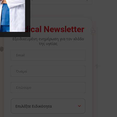
🩺
Medical Newsletter
Εξειδικευμένη ενημέρωση για τον κλάδο
της υγείας
🫀
⚕️