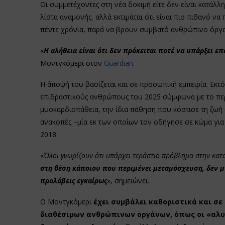
Οι συμμετέχοντες στη νέα δοκιμή είτε δεν είναι κατάλ
λίστα αναμονής, αλλά εκτιμάται ότι είναι πιο πιθανό 
πέντε χρόνια, παρά να βρουν συμβατό ανθρώπινο όργ
«
Η αλήθεια είναι ότι δεν πρόκειται ποτέ να υπάρξει 
Μοντγκόμερι στον
Guardian
.
Η άποψή του βασίζεται και σε προσωπική εμπειρία. Εκτ
επιδραστικούς ανθρώπους του 2025 σύμφωνα με το περ
μυοκαρδιοπάθεια, την ίδια πάθηση που κόστισε τη ζωή 
ανακοπές –μία εκ των οποίων τον οδήγησε σε κώμα για
2018.
«
Όλοι γνωρίζουν ότι υπάρχει τεράστιο πρόβλημα στην κατ
στη θέση κάποιου που περιμένει μεταμόσχευση, δεν μπ
προλάβεις εγκαίρως
», σημειώνει.
Ο Μοντγκόμερι
έχει συμβάλει καθοριστικά και σε
διαθέσιμων ανθρώπινων οργάνων, όπως οι «αλ