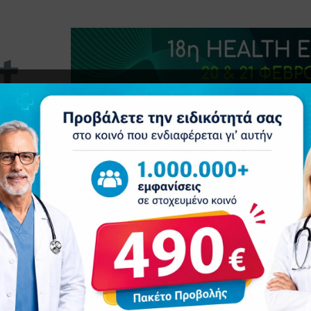
τητα
Δελτία Τύπου
Προβολή Ιατρού
Συνέδρια
Ε
πό χοίρους σε ανθρώπους: Η κλινική δοκιμή που μπορεί να σώσει χιλι