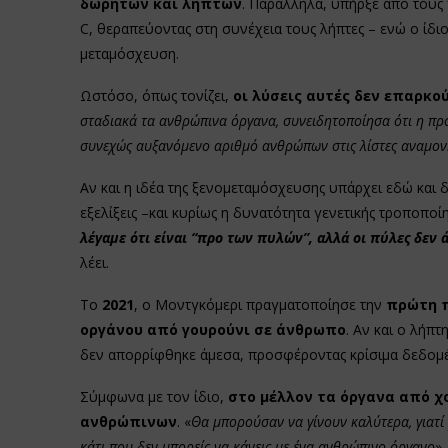
δωρητών και ληπτών
. Παράλληλα, υπήρξε από τους
C, θεραπεύοντας στη συνέχεια τους λήπτες – ενώ ο ίδιος
μεταμόσχευση.
Ωστόσο, όπως τονίζει,
οι λύσεις αυτές δεν επαρκο
σταδιακά τα ανθρώπινα όργανα, συνειδητοποίησα ότι η πρ
συνεχώς αυξανόμενο αριθμό ανθρώπων στις λίστες αναμον
Αν και η ιδέα της ξενομεταμόσχευσης υπάρχει εδώ και δε
εξελίξεις –και κυρίως η δυνατότητα γενετικής τροποπο
λέγαμε ότι είναι “προ των πυλών”, αλλά οι πύλες δεν 
λέει.
Το
2021
, ο Μοντγκόμερι πραγματοποίησε την
πρώτη π
οργάνου από γουρούνι σε άνθρωπο
. Αν και ο λήπτ
δεν απορρίφθηκε άμεσα, προσφέροντας κρίσιμα δεδομένα
Σύμφωνα με τον ίδιο,
στο μέλλον τα όργανα από χ
ανθρώπινων
. «
Θα μπορούσαν να γίνουν καλύτερα, γιατ
κάτι που δεν μπορείς να κάνεις με ένα ανθρώπινο όργανο
»,