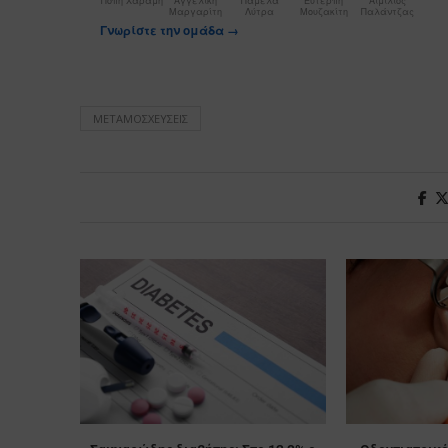
Πόπη Χαραμή
Αγγελική
Πάμελα
Ευτέρπη
Αιμίλιος
Μαργαρίτη
Λύτρα
Μουζακίτη
Παλάντζας
Γνωρίστε την ομάδα →
ΜΕΤΑΜΟΣΧΕΎΣΕΙΣ