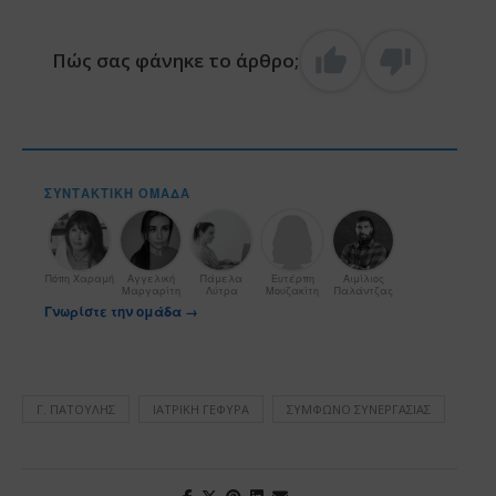
Πώς σας φάνηκε το άρθρο;
ΣΥΝΤΑΚΤΙΚΉ ΟΜΆΔΑ
Πόπη Χαραμή
Αγγελική
Πάμελα
Ευτέρπη
Αιμίλιος
Μαργαρίτη
Λύτρα
Μουζακίτη
Παλάντζας
Γνωρίστε την ομάδα →
Γ. ΠΑΤΟΎΛΗΣ
ΙΑΤΡΙΚΉ ΓΈΦΥΡΑ
ΣΎΜΦΩΝΟ ΣΥΝΕΡΓΑΣΊΑΣ