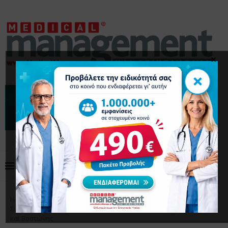
×
×
Home
Επικαιρότητα
Ιατρικό Σύμφωνο
Συνεργασίας: Η επιστημονική γέφυρα μεταξύ Αθήνας, Κύπρου
και Βοστώνης