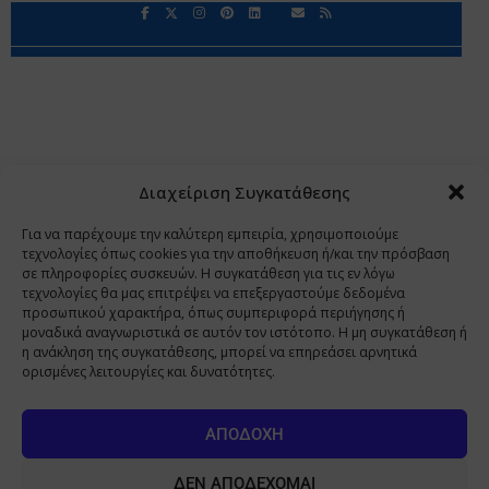
Περιορισμοί Ευθύνης
Προστασία Προσωπικών Δεδομένων
Επικοινωνία
Ποιοι Είμαστε
Ποιοι μας Εμπιστεύονται
Δεδομένα Προσωπικού Χαρακτήρα
Application
Διαχείριση Συγκατάθεσης
Copyright 2009 - 2026
©
Χαραμή Α.Ε.
Για να παρέχουμε την καλύτερη εμπειρία, χρησιμοποιούμε
τεχνολογίες όπως cookies για την αποθήκευση ή/και την πρόσβαση
σε πληροφορίες συσκευών. Η συγκατάθεση για τις εν λόγω
τεχνολογίες θα μας επιτρέψει να επεξεργαστούμε δεδομένα
www.PharmaManage.gr
•
www.HealthExpo.gr
•
www.YO.gr
προσωπικού χαρακτήρα, όπως συμπεριφορά περιήγησης ή
μοναδικά αναγνωριστικά σε αυτόν τον ιστότοπο. Η μη συγκατάθεση ή
•
www.GreekShares.com
•
www.eLearning-
η ανάκληση της συγκατάθεσης, μπορεί να επηρεάσει αρνητικά
PharmaManage.gr
•
www.Charami-SA.gr
ορισμένες λειτουργίες και δυνατότητες.
Η ιστοσελίδα www.MedicalManage.gr απευθύνεται σε
Επαγγελματίες Υγείας.
Με την παραμονή σας σε αυτή δηλώνετε,
ΑΠΟΔΟΧΉ
με ατομική σας ευθύνη και γνωρίζοντας τις κυρώσεις που
προβλέπονται από τις διατάξεις της παραγράφου 6 του άρθρου 22 του
ΔΕΝ ΑΠΟΔΈΧΟΜΑΙ