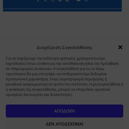
Περιορισμοί Ευθύνης
Προστασία Προσωπικών Δεδομένων
Επικοινωνία
Ποιοι Είμαστε
Ποιοι μας Εμπιστεύονται
Δεδομένα Προσωπικού Χαρακτήρα
Application
Διαχείριση Συγκατάθεσης
Copyright 2009 - 2026
©
Χαραμή Α.Ε.
Για να παρέχουμε την καλύτερη εμπειρία, χρησιμοποιούμε
τεχνολογίες όπως cookies για την αποθήκευση ή/και την πρόσβαση
σε πληροφορίες συσκευών. Η συγκατάθεση για τις εν λόγω
τεχνολογίες θα μας επιτρέψει να επεξεργαστούμε δεδομένα
www.PharmaManage.gr
•
www.HealthExpo.gr
•
www.YO.gr
προσωπικού χαρακτήρα, όπως συμπεριφορά περιήγησης ή
μοναδικά αναγνωριστικά σε αυτόν τον ιστότοπο. Η μη συγκατάθεση ή
•
www.GreekShares.com
•
www.eLearning-
η ανάκληση της συγκατάθεσης, μπορεί να επηρεάσει αρνητικά
PharmaManage.gr
•
www.Charami-SA.gr
ορισμένες λειτουργίες και δυνατότητες.
Η ιστοσελίδα www.MedicalManage.gr απευθύνεται σε
Επαγγελματίες Υγείας.
Με την παραμονή σας σε αυτή δηλώνετε,
ΑΠΟΔΟΧΉ
με ατομική σας ευθύνη και γνωρίζοντας τις κυρώσεις που
προβλέπονται από τις διατάξεις της παραγράφου 6 του άρθρου 22 του
ΔΕΝ ΑΠΟΔΈΧΟΜΑΙ
νόμου 1599/1986, ότι είστε Επαγγελματίας Υγείας.