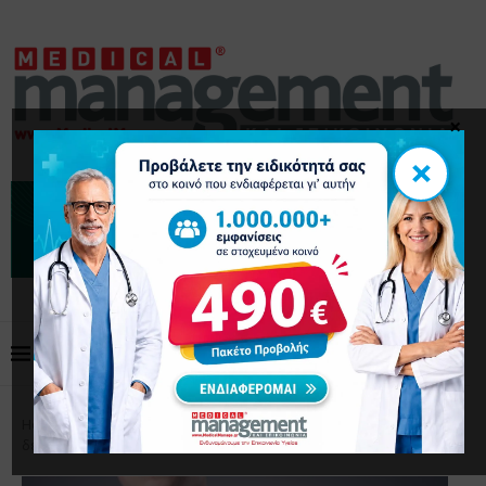
×
×
Home
Διαχείριση
Η Οικονομική Επιτυχία ως Ιατρός
δεν Είναι και τόσο Δύσκολη