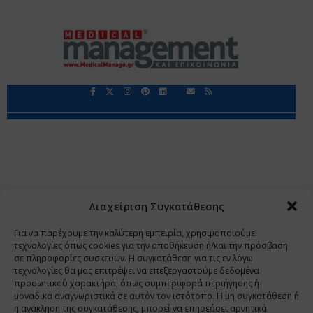
Περιορισμοί Ευθύνης
Προστασία Προσωπικών Δεδομένων
Επικοινωνία
Ποιοι Είμαστε
Ποιοι μας Εμπιστεύονται
Δεδομένα Προσωπικού Χαρακτήρα
Application
Διαχείριση Συγκατάθεσης
Copyright 2009 - 2026
©
Χαραμή Α.Ε.
Για να παρέχουμε την καλύτερη εμπειρία, χρησιμοποιούμε
τεχνολογίες όπως cookies για την αποθήκευση ή/και την πρόσβαση
σε πληροφορίες συσκευών. Η συγκατάθεση για τις εν λόγω
τεχνολογίες θα μας επιτρέψει να επεξεργαστούμε δεδομένα
www.PharmaManage.gr
•
www.HealthExpo.gr
•
www.YO.gr
προσωπικού χαρακτήρα, όπως συμπεριφορά περιήγησης ή
μοναδικά αναγνωριστικά σε αυτόν τον ιστότοπο. Η μη συγκατάθεση ή
•
www.GreekShares.com
•
www.eLearning-
η ανάκληση της συγκατάθεσης, μπορεί να επηρεάσει αρνητικά
PharmaManage.gr
•
www.Charami-SA.gr