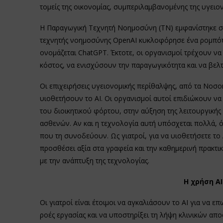
τομείς της οικονομίας, συμπεριλαμβανομένης της υγειο
Η Παραγωγική Τεχνητή Νοημοσύνη (ΤΝ) εμφανίστηκε στ
τεχνητής νοημοσύνης OpenAI κυκλοφόρησε ένα ρομπό
ονομάζεται ChatGPT. Έκτοτε, οι οργανισμοί τρέχουν να
κόστος, να ενισχύσουν την παραγωγικότητα και να βελ
Οι επιχειρήσεις υγειονομικής περίθαλψης, από τα Νοσοκο
υιοθετήσουν το ΑΙ. Οι οργανισμοί αυτοί επιδιώκουν ν
του διοικητικού φόρτου, στην αύξηση της λειτουργική
ασθενών. Αν και η τεχνολογία αυτή υπόσχεται πολλά, 
που τη συνοδεύουν. Ως γιατροί, για να υιοθετήσετε το
προσθέσει αξία στα γραφεία και την καθημερινή πρακτικ
με την ανάπτυξη της τεχνολογίας.
Η χρήση AI
Οι γιατροί είναι έτοιμοι να αγκαλιάσουν το ΑΙ για να 
ροές εργασίας και να υποστηρίξει τη λήψη κλινικών απ