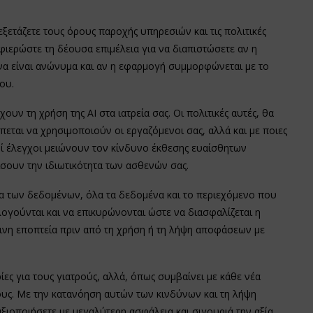
εξετάζετε τους όρους παροχής υπηρεσιών και τις πολιτικές
ιερώστε τη δέουσα επιμέλεια για να διαπιστώσετε αν η
α είναι ανώνυμα και αν η εφαρμογή συμμορφώνεται με το
ου.
υν τη χρήση της ΑΙ στα ιατρεία σας. Οι πολιτικές αυτές, θα
έπεται να χρησιμοποιούν οι εργαζόμενοι σας, αλλά και με ποιες
 έλεγχοι μειώνουν τον κίνδυνο έκθεσης ευαίσθητων
σουν την ιδιωτικότητα των ασθενών σας.
ια των δεδομένων, όλα τα δεδομένα και το περιεχόμενο που
ογούνται και να επικυρώνονται ώστε να διασφαλίζεται η
ινη εποπτεία πριν από τη χρήση ή τη λήψη αποφάσεων με
ς για τους γιατρούς, αλλά, όπως συμβαίνει με κάθε νέα
ους. Με την κατανόηση αυτών των κινδύνων και τη λήψη
 αξιοποιήσετε με μεγαλύτερη ασφάλεια και σιγουριά την αξία