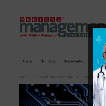
Αρχική
Περιοδικό
Όλα τα Άρθρα
Επικαιρό
Home
Τεχνολογία - Λογισμικό
Generative AI (