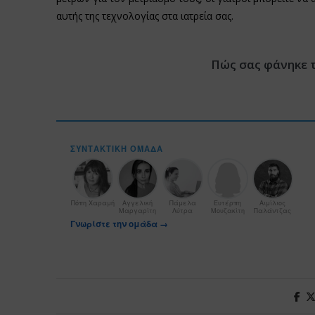
αυτής της τεχνολογίας στα ιατρεία σας.
Πώς σας φάνηκε 
ΣΥΝΤΑΚΤΙΚΉ ΟΜΆΔΑ
Πόπη Χαραμή
Αγγελική
Πάμελα
Ευτέρπη
Αιμίλιος
Μαργαρίτη
Λύτρα
Μουζακίτη
Παλάντζας
Γνωρίστε την ομάδα →