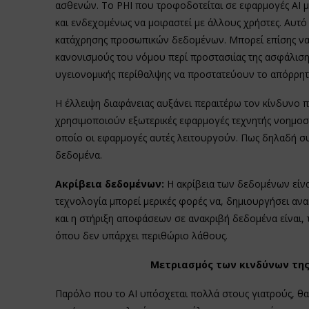
ασθενών. Το PHI που τροφοδοτείται σε εφαρμογές ΑΙ μπ
και ενδεχομένως να μοιραστεί με άλλους χρήστες. Αυτ
κατάχρησης προσωπικών δεδομένων. Μπορεί επίσης να 
κανονισμούς του νόμου περί προστασιίας της ασφάλισης
υγειονομικής περίθαλψης να προστατεύουν το απόρρητ
Η έλλειψη διαφάνειας αυξάνει περαιτέρω τον κίνδυνο π
χρησιμοποιούν εξωτερικές εφαρμογές τεχνητής νοημοσ
οποίο οι εφαρμογές αυτές λειτουργούν. Πως δηλαδή σ
δεδομένα.
Ακρίβεια δεδομένων:
Η ακρίβεια των δεδομένων είνα
τεχνολογία μπορεί μερικές φορές να, δημιουργήσει ανα
και η στήριξη αποφάσεων σε ανακριβή δεδομένα είναι,
όπου δεν υπάρχει περιθώριο λάθους.
Μετριασμός των κινδύνων της
Παρόλο που το ΑΙ υπόσχεται πολλά στους γιατρούς, θα