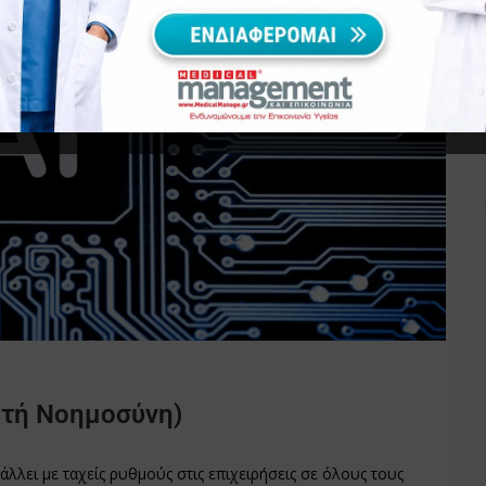
ητή Νοημοσύνη)
λλει με ταχείς ρυθμούς στις επιχειρήσεις σε όλους τους