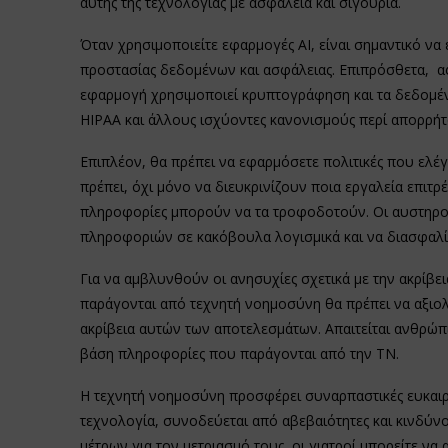
αυτής της τεχνολογίας με ασφάλεια και σιγουριά.
Όταν χρησιμοποιείτε εφαρμογές ΑΙ, είναι σημαντικό να 
προστασίας δεδομένων και ασφάλειας. Επιπρόσθετα, αφ
εφαρμογή χρησιμοποιεί κρυπτογράφηση και τα δεδομέν
HIPAA και άλλους ισχύοντες κανονισμούς περί απορρήτ
Επιπλέον, θα πρέπει να εφαρμόσετε πολιτικές που ελέγχο
πρέπει, όχι μόνο να διευκρινίζουν ποια εργαλεία επιτρ
πληροφορίες μπορούν να τα τροφοδοτούν. Οι αυστηροί
πληροφοριών σε κακόβουλα λογισμικά και να διασφαλί
Για να αμβλυνθούν οι ανησυχίες σχετικά με την ακρίβε
παράγονται από τεχνητή νοημοσύνη θα πρέπει να αξιολ
ακρίβεια αυτών των αποτελεσμάτων. Απαιτείται ανθρώπ
βάση πληροφορίες που παράγονται από την ΤΝ.
Η τεχνητή νοημοσύνη προσφέρει συναρπαστικές ευκαιρίε
τεχνολογία, συνοδεύεται από αβεβαιότητες και κινδύν
μέτρων για τον μετριασμό τους, οι γιατροί μπορείτε να