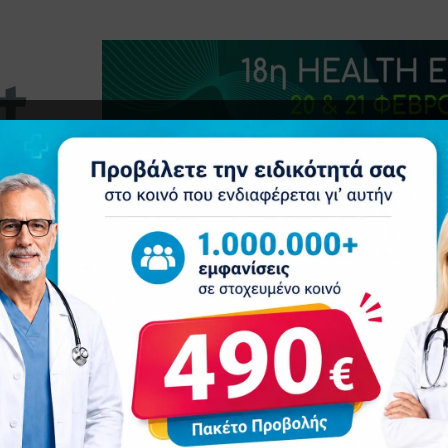
τητα
Δελτία Τύπου
Προβολή Ιατρού
Συνέδρια
Ε
Παραγωγική Τεχνητή Νοημοσύνη)