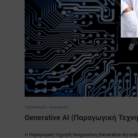
Τεχνολογία - Λογισμικό
Generative AI (Παραγωγική Τεχν
Η Παραγωγική Τεχνητή Νοημοσύνη (Generative AI) εισβά