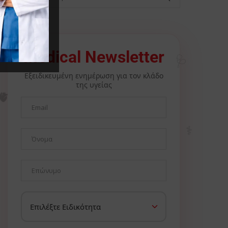
🩺
Medical Newsletter
Εξειδικευμένη ενημέρωση για τον κλάδο
της υγείας
🫀
⚕️