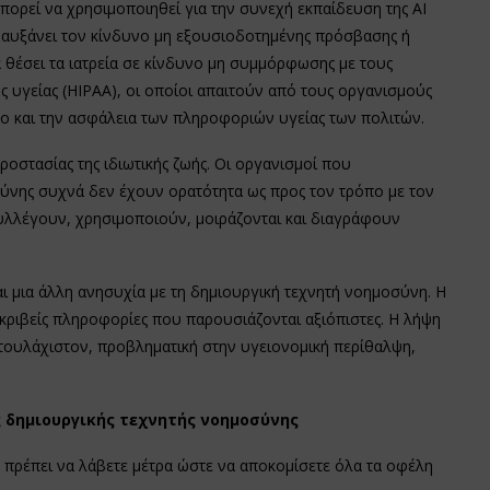
ορεί να χρησιμοποιηθεί για την συνεχή εκπαίδευση της ΑΙ
ό αυξάνει τον κίνδυνο μη εξουσιοδοτημένης πρόσβασης ή
θέσει τα ιατρεία σε κίνδυνο μη συμμόρφωσης με τους
 υγείας (HIPAA), οι οποίοι απαιτούν από τους οργανισμούς
ο και την ασφάλεια των πληροφοριών υγείας των πολιτών.
ροστασίας της ιδιωτικής ζωής. Οι οργανισμοί που
ύνης συχνά δεν έχουν ορατότητα ως προς τον τρόπο με τον
υλλέγουν, χρησιμοποιούν, μοιράζονται και διαγράφουν
ι μια άλλη ανησυχία με τη δημιουργική τεχνητή νοημοσύνη. Η
κριβείς πληροφορίες που παρουσιάζονται αξιόπιστες. Η λήψη
 τουλάχιστον, προβληματική στην υγειονομική περίθαλψη,
 δημιουργικής τεχνητής νοημοσύνης
 πρέπει να λάβετε μέτρα ώστε να αποκομίσετε όλα τα οφέλη