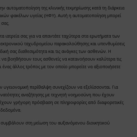
την αυτοματοποίηση της κλινικής τεκμηρίωσης κατά τη διάρκεια
κών φακέλων υγείας (ΗΦΥ). Αυτή η αυτοματοποίηση μπορεί
 σας.
στα ιατρεία σας για να απαντάτε ταχύτερα στα ερωτήματα των
λεκτρονικού ταχυδρομείου παρακολούθησης και υπενθυμίσεις
δική σας διαθεσιμότητα και τις ανάγκες των ασθενών. Η
α να βοηθήσουν τους ασθενείς να κατανοήσουν καλύτερα τις
ναι ένας άλλος τρόπος με τον οποίο μπορείτε να αξιοποιήσετε
ην υγειονομική περίθαλψη συνεχίζουν να εξελίσσονται. Για
νατότητες αναζήτησης με τεχνητή νοημοσύνη που έχουν
α έχουν γρήγορη πρόσβαση σε πληροφορίες από διαφορετικές
 δεδομένα.
α συμβάλουν στη μείωση του αυξανόμενου διοικητικού