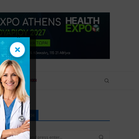
×
×
πικοινωνία
ΑΝΑΖΉΤΗΣΗ